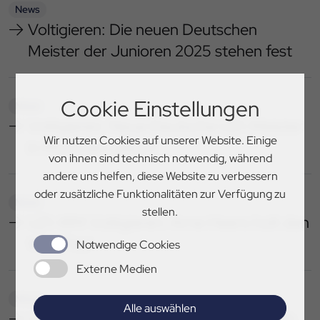
News
Voltigieren: Die neuen Deutschen
Meister der Junioren 2025 stehen fest
Cookie Einstellungen
News
Voltigieren: Neue Deutsche U21-Meister
Wir nutzen Cookies auf unserer Website. Einige
in München gekürt
von ihnen sind technisch notwendig, während
andere uns helfen, diese Website zu verbessern
oder zusätzliche Funktionalitäten zur Verfügung zu
News
stellen.
U21-WM Voltigieren: Arne Heers holt den
WM-Titel
Notwendige Cookies
Externe Medien
News
Alle auswählen
U18-WM Voltigieren: Henry Frischmuth