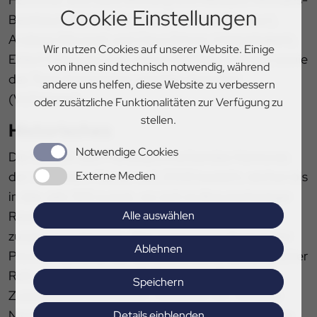
Cookie Einstellungen
Beerbaum (Springen), Heike Kemmer (Dressur),
Andreas Dibowski und Claus Erhorn (Vielseitigkeit),
Wir nutzen Cookies auf unserer Website. Einige
Ekkert Meinecke und Jürgen Matthies (Fahren) sowie
von ihnen sind technisch notwendig, während
das Team Fredenbeck und Silke Bernhard
andere uns helfen, diese Website zu verbessern
(Voltigieren).
oder zusätzliche Funktionalitäten zur Verfügung zu
stellen.
Historisches
Notwendige Cookies
Die Wurzeln des Pferdesportverbandes Hannover,
Externe Medien
der mit diesem Namen seit 2008 besteht, reichen bis
in das Jahr 1913 zurück, wo sich im Braunschweiger
Alle auswählen
Raum mehrere ländliche Reitervereine
zusammenschlossen. 1927 entstand im Bereich der
Ablehnen
Provinz Hannover der Landesverband hannoverscher
Reit- und Fahrvereine. 1948 wurde in Bremen als
Speichern
Zusammenschluss beider Verbände der Verband
Niedersächsischer ländlicher Reit- und Fahrvereine
Details einblenden