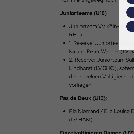
Juniorteams (U18)
Juniorteam VV Köln-Dünnwa
RHL)
1. Reserve: Juniorteam Sc
Ka und Peter Wagner (LV 
2. Reserve: Juniorteam Sül
Lindhorst (LV SHO), sofern
der einzelnen Voltigierer 
vorliegen.
Pas de Deux (U18):
Pia Niemand / Ella Louise 
(LV HAM)
Einzelvoltigieren Damen (U21