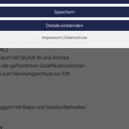
Speichern
ld I mit Calidor und Ines Nawroth (LV
Details einblenden
Impressum
|
Datenschutz
henkenberg mit Samba’s Argument von
SAC)
ldorf mit Skyfall W und Andrea
 die geforderten Qualifikationsnoten
bis zum Nennungsschluss zur EM
Eggert mit Bajor und Sandra Behncken
):