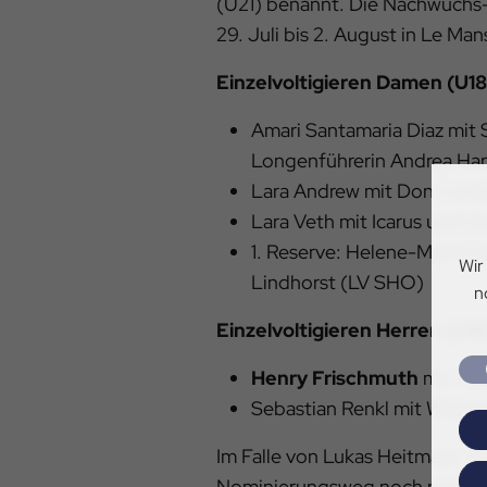
(U21) benannt. Die Nachwuchs
29. Juli bis 2. August in Le Man
Einzelvoltigieren Damen (U18
Amari Santamaria Diaz mit
Longenführerin Andrea Ha
Lara Andrew mit Don Camil
Lara Veth mit Icarus und U
1. Reserve: Helene-Marie H
Wir
Lindhorst (LV SHO)
n
Einzelvoltigieren Herren (U18
Henry Frischmuth
mit Tru
Sebastian Renkl mit Wildc
Im Falle von Lukas Heitmann (L
Nominierungsweg noch nicht a