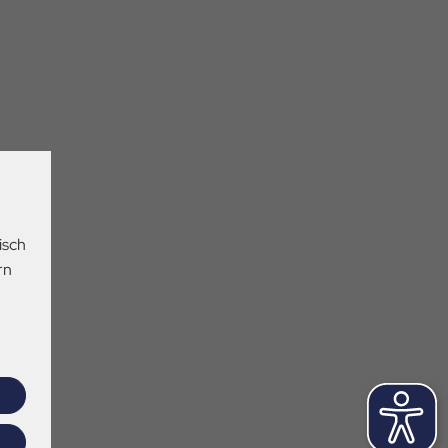
isch
rn