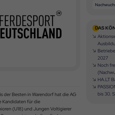
Nachwuchs
DAS KÖN
Aktionsw
Ausbild
Betrieb
2027
Noch fre
(Nachwu
HA.LT Ba
PASSION
bis 30.
is der Besten in Warendorf hat die AG
 Kandidaten für die
ioren (U18) und Jungen Voltigierer