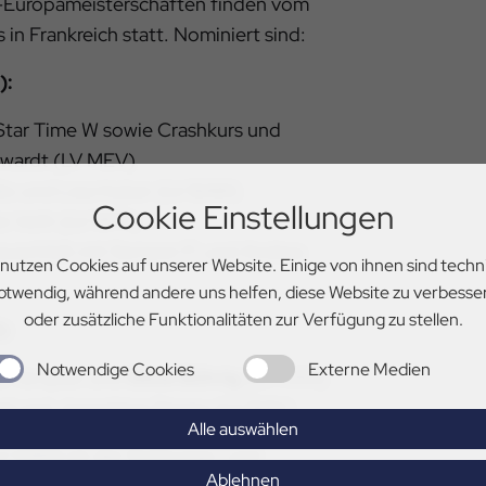
-Europameisterschaften finden vom
s in Frankreich statt. Nominiert sind:
):
 Star Time W sowie Crashkurs und
rwardt (LV MEV)
lo und Lisa Huber (LV BAW)
Cookie Einstellungen
te Veth (LV RPF)
auschildt mit Semper Fi und Andrea
 nutzen Cookies auf unserer Website. Einige von ihnen sind techn
otwendig, während andere uns helfen, diese Website zu verbesse
oder zusätzliche Funktionalitäten zur Verfügung zu stellen.
):
Notwendige Cookies
Externe Medien
e Tempter und
Gesa Bührig
(LV HAN)
ard und Josephine Storey (LV BAY)
Alle auswählen
V HAM) ist der Sichtungs- und
Ablehnen
bgeschlossen.