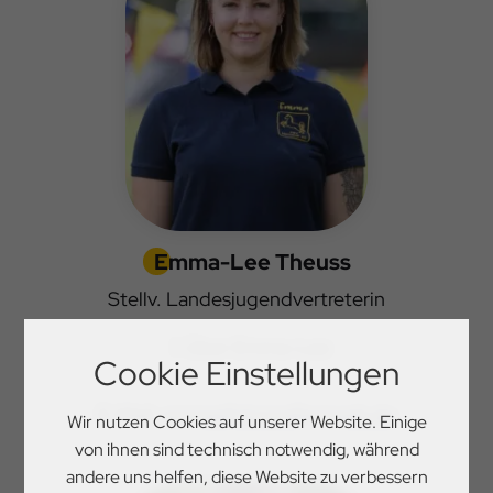
Emma-Lee Theuss
Stellv. Landesjugendvertreterin
Über Emma-Lee
Cookie Einstellungen
E-Mail:
emmasfotografie@web.de
Wir nutzen Cookies auf unserer Website. Einige
von ihnen sind technisch notwendig, während
andere uns helfen, diese Website zu verbessern