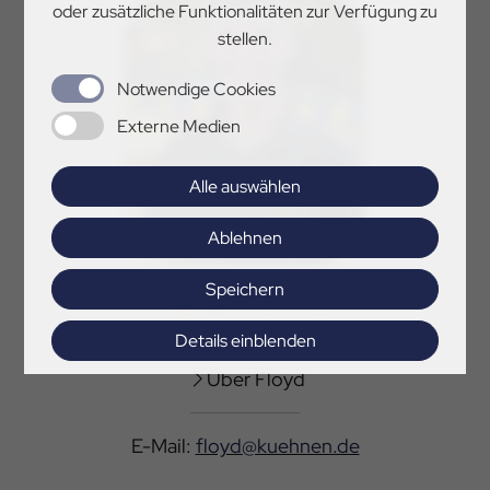
oder zusätzliche Funktionalitäten zur Verfügung zu
stellen.
Notwendige Cookies
Externe Medien
Alle auswählen
Ablehnen
Speichern
Floyd Kühnen
Landesjugendsprecher
Details einblenden
Über Floyd
Impressum
|
Datenschutz
E-Mail:
floyd@kuehnen.de