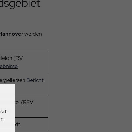
dsgebiet
 Hannover
werden
ideloh (RV
gebnisse
tergellersen
Bericht
hlesbostel (RFV
nisse
isch
rn
 Kuhstedt