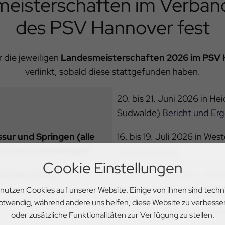
eisterschaften im Verban
des PSV Hannover fest
r die jeweiligen
Landesmeisterschaften 2026 im PSV
verlinkt, sobald diese stattgefunden haben.
20. bis 21. Juni 2026 in He
Sudwalde)
Bericht und Er
sur und Springen (alle
16. bis 19. Juli 2026 in Wes
LM Pony-Vielseitigkeit
und Ergebnisse
Cookie Einstellungen
Fahren (U25)
18. bis 19. Juli 2026 in Wo
Estetal)
Bericht und Ergeb
 nutzen Cookies auf unserer Website. Einige von ihnen sind techn
otwendig, während andere uns helfen, diese Website zu verbesse
22. bis 23. August 2026 in
oder zusätzliche Funktionalitäten zur Verfügung zu stellen.