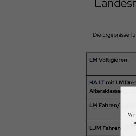
Landesm
Die Ergebnisse fü
LM Voltigieren
HA.LT
mit LM Dres
Altersklassen) + 
LM Fahren/ LJM 
Wir
n
LJM Fahren (U18)