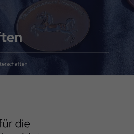
ften
terschaften
ür die