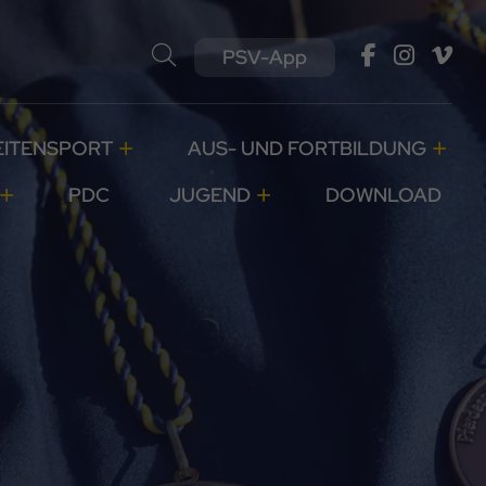
PSV-App
EITENSPORT
AUS- UND FORTBILDUNG
PDC
JUGEND
DOWNLOAD