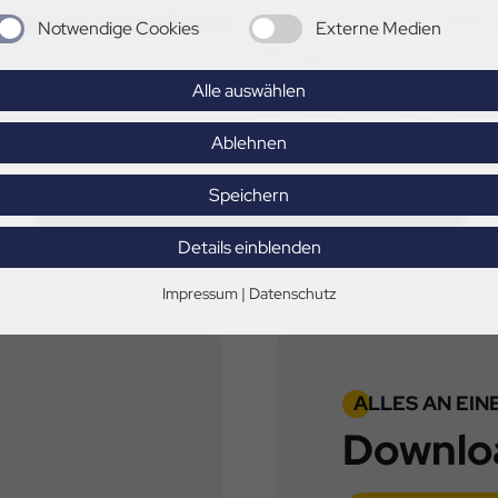
Junioren / Junge Reiter /
11. bis 13. September 2026
Notwendige Cookies
Externe Medien
Twenge
Alle auswählen
3. bis 4. Oktober 2026 in
Ablehnen
Speichern
Weitere Turniertermine im PSV Hannover
Details einblenden
Impressum
|
Datenschutz
ALLES AN EIN
Downlo