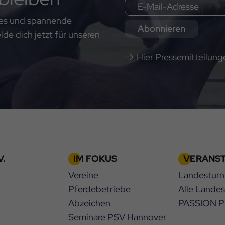
ates und spannende
Abonnieren
e dich jetzt für unseren
Hier Pressemitteilun
.
IM FOKUS
VERANS
Vereine
Landesturn
Pferdebetriebe
Alle Lande
Abzeichen
PASSION 
Seminare PSV Hannover