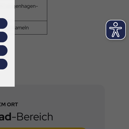
 in Langenhagen-
 Hohenhameln
EM ORT
ad
-Bereich