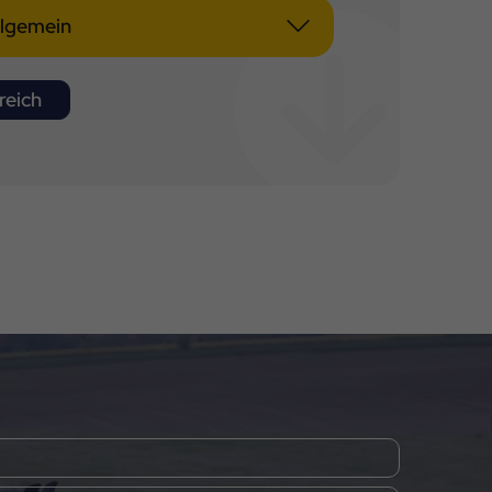
llgemein
eich