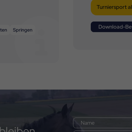
Turniersport a
Download-Ber
ten
Springen
bleiben