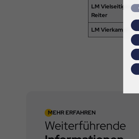
LM Vielseitigkeit 
Reiter
LM Vierkampf
MEHR ERFAHREN
Weiterführende