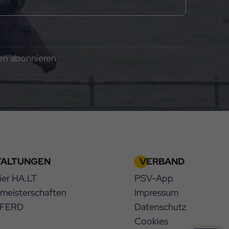
gen abonnieren
TALTUNGEN
VERBAND
ier HA.LT
PSV-App
smeisterschaften
Impressum
PFERD
Datenschutz
Cookies