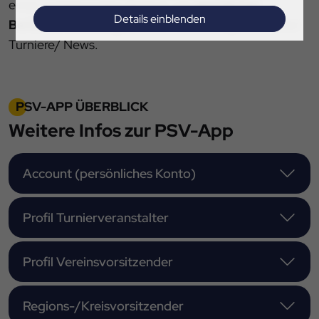
einen redaktionellen Bereich mit
sportlicher
Details einblenden
Berichterstattung
aus dem Verbandsgebiet unter
Turniere/ News.
Impressum
|
Datenschutz
PSV-APP ÜBERBLICK
Weitere Infos zur PSV-App
Account (persönliches Konto)
Profil Turnierveranstalter
Profil Vereinsvorsitzender
Regions-/Kreisvorsitzender