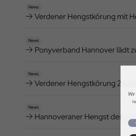
News
Verdener Hengstkörung mit H
News
Ponyverband Hannover lädt z
News
Verdener Hengstkörung 2025 
Wir
n
News
Hannoveraner Hengst des Jah