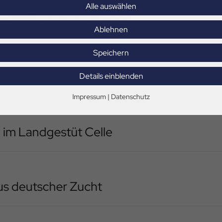
Alle auswählen
 2025: St.Pr.St. Dorina
Ablehnen
Speichern
m Deutschen Pferdemuseum
Details einblenden
Impressum
|
Datenschutz
 im Landgestüt Celle
us deutscher Zucht