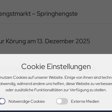
engstmarkt – Springhengste
ur Körung am 13. Dezember 2025
Cookie Einstellungen
mit Hengstmarkt – Dressurhengste
 nutzen Cookies auf unserer Website. Einige von ihnen sind techn
otwendig, während andere uns helfen, diese Website zu verbesse
oder zusätzliche Funktionalitäten zur Verfügung zu stellen.
res 2025: Benicio
Notwendige Cookies
Externe Medien