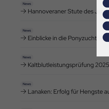
News
Hannoveraner Stute des Jahres
News
Einblicke in die Ponyzucht i
News
Kaltblutleistungsprüfung 2025
News
Lanaken: Erfolg für Hengste a