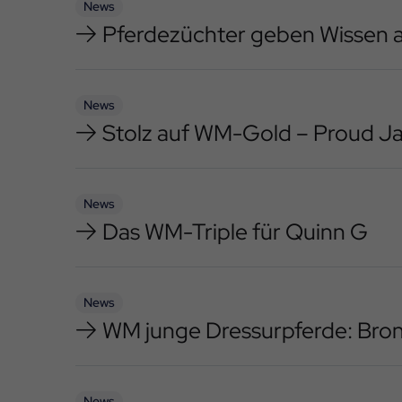
News
Pferdezüchter geben Wissen a
News
Stolz auf WM-Gold – Proud J
News
Das WM-Triple für Quinn G
News
WM junge Dressurpferde: Bro
News