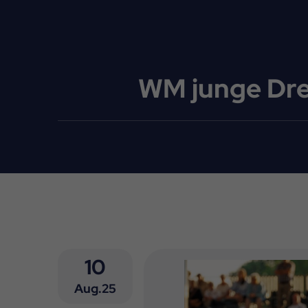
WM junge Dre
10
Aug.25