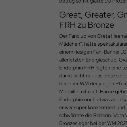
betrug somit glatte 90 Prozent
Great, Greater, Gr
FRH zu Bronze
Der Fanclub von Greta Heems
Mädchen“, hätte spektakulärer
einem riesigen Fan-Banner „Gr
allerletzten Energieschub, G
Endorphin FRH legten eine tol
damit nicht nur das erste sel
bei einer WM der jungen Pferd
Medaille mit nach Hause gebra
Endorphin noch etwas angespa
er war super konzentriert und 
schwärmte die Reiterin. Vo
Bronzesieger bei der WM 2025