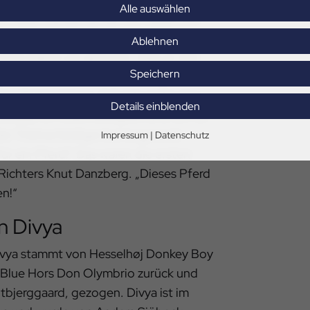
Alle auswählen
„Ich liebe Dunkelfüchse. Wir haben ihn
lenauktion gekauft und haben uns
Ablehnen
ürlich haben wir gewusst, dass er mal
Speichern
änzt der stolze Besitzer und grinst.
des Weltmeisters: 9,5 gab es für den
Details einblenden
Galopp, 8,4 Durchlässigkeit und 9,5 für
er Titelverteidiger bei insgesamt
Impressum
|
Datenschutz
r ein Pferd!“ Das waren die ersten
ichters Knut Danzberg. „Dieses Pferd
en!“
n Divya
Divya stammt von Hesselhøj Donkey Boy
f Blue Hors Don Olymbrio zurück und
tbjerggaard, gezogen. Divya ist im