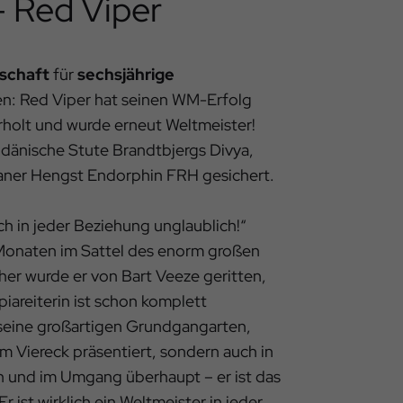
– Red Viper
schaft
für
sechsjährige
en: Red Viper hat seinen WM-Erfolg
holt und wurde erneut Weltmeister!
e dänische Stute Brandtbjergs Divya,
aner Hengst Endorphin FRH gesichert.
fach in jeder Beziehung unglaublich!“
ht Monaten im Sattel des enorm großen
er wurde er von Bart Veeze geritten,
iareiterin ist schon komplett
r seine großartigen Grundgangarten,
im Viereck präsentiert, sondern auch in
 und im Umgang überhaupt – er ist das
r ist wirklich ein Weltmeister in jeder