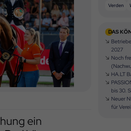
Verden
DAS KÖN
Betrieb
2027
Noch fre
(Nachwu
HA.LT Ba
PASSION
bis 30.
Neuer NB
für Vere
ehung ein