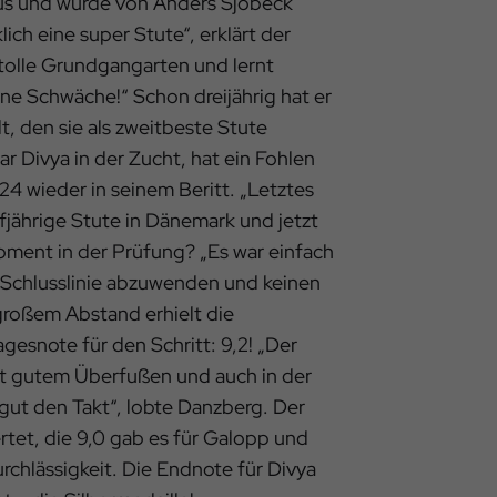
us und wurde von Anders Sjöbeck
klich eine super Stute“, erklärt der
 tolle Grundgangarten und lernt
ine Schwäche!“ Schon dreijährig hat er
t, den sie als zweitbeste Stute
 Divya in der Zucht, hat ein Fohlen
4 wieder in seinem Beritt. „Letztes
fjährige Stute in Dänemark und jetzt
moment in der Prüfung? „Es war einfach
e Schlusslinie abzuwenden und keinen
großem Abstand erhielt die
gesnote für den Schritt: 9,2! „Der
mit gutem Überfußen und auch in der
gut den Takt“, lobte Danzberg. Der
rtet, die 9,0 gab es für Galopp und
rchlässigkeit. Die Endnote für Divya