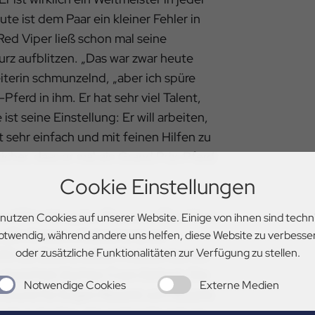
te ist dem Paar ein kleiner Fehler in
Red Viper ließ schon mal seine
urz aufblitzen. „Das war zwar heute
iterin schmunzelnd, „aber ich spüre
Pferd in ihm. Er hat sehr viel Talent,
ist seine Einstellung: Er will arbeiten,
 sehr einfach und mit feinen Hilfen zu
sicher, dass er mal ein Grand Prix-Pferd
Cookie Einstellungen
rand Prix-Hengstes Romanov Blue Hors,
 nutzen Cookies auf unserer Website. Einige von ihnen sind techn
 (Sir Sinclair x Cabochon) war
otwendig, während andere uns helfen, diese Website zu verbesse
oder zusätzliche Funktionalitäten zur Verfügung zu stellen.
0 war Zolena selbst Finalistin bei der
 berichtet Züchter Coen Kerbert. Die
Notwendige Cookies
Externe Medien
n Grund für Eugen Reesink von Reesink
als zu kaufen, der andere Grund war…