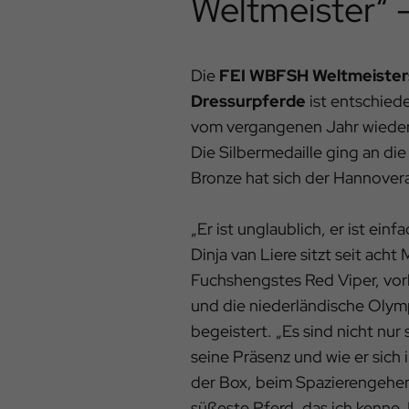
Weltmeister“ 
Die
FEI WBFSH Weltmeister
Dressurpferde
ist entschied
vom vergangenen Jahr wieder
Die Silbermedaille ging an di
Bronze hat sich der Hannover
„Er ist unglaublich, er ist ein
Dinja van Liere sitzt seit ac
Fuchshengstes Red Viper, vorh
und die niederländische Olymp
begeistert. „Es sind nicht nu
seine Präsenz und wie er sich 
der Box, beim Spazierengehen
süßeste Pferd, das ich kenne. E