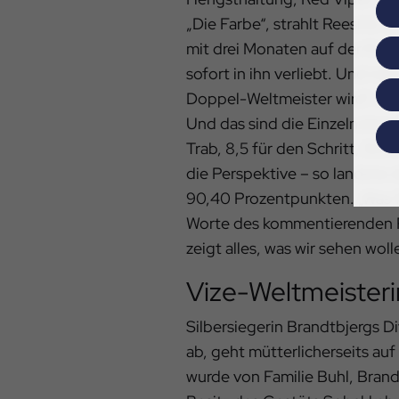
„Die Farbe“, strahlt Reesink. 
mit drei Monaten auf der Foh
sofort in ihn verliebt. Und nat
Doppel-Weltmeister wird“, erg
Und das sind die Einzelnoten 
Trab, 8,5 für den Schritt, 9,0 
die Perspektive – so landete d
90,40 Prozentpunkten. „Was fü
Worte des kommentierenden R
zeigt alles, was wir sehen woll
Vize-Weltmeisteri
Silbersiegerin Brandtbjergs 
ab, geht mütterlicherseits au
wurde von Familie Buhl, Brand