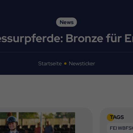
News
ssurpferde: Bronze für 
Startseite
Newsticker
TAGS
FEI WBFSH