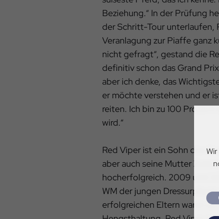
Beziehung.“ In der Prüfung heu
der Schritt-Tour unterlaufen, 
Veranlagung zur Piaffe ganz k
nicht gefragt“, gestand die Re
definitiv schon das Grand Prix-
aber ich denke, das Wichtigste 
er möchte verstehen und er ist
reiten. Ich bin zu 100 Prozent 
wird.“
Red Viper ist ein Sohn des G
Wir
aber auch seine Mutter Zolena
n
hocherfolgreich. 2009 und 201
WM der jungen Dressurpferde,
erfolgreichen Eltern waren ei
Hengsthaltung, Red Viper dam