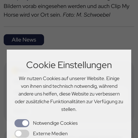
Bildern vorab eingesehen werden und auch Clip My
Horse wird vor Ort sein.
Foto: M. Schwoebel
Alle News
Cookie Einstellungen
TAGS
Wir nutzen Cookies auf unserer Website. Einige
Körung
Ponyhengstkörung
von ihnen sind technisch notwendig, während
Verband der Pony- und Kleinpferdezüchter
andere uns helfen, diese Website zu verbessern
Hannover
oder zusätzliche Funktionalitäten zur Verfügung zu
stellen.
Zucht
Notwendige Cookies
Externe Medien