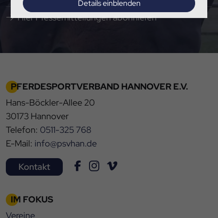
Details einblenden
Hier Pressemitteilungen abonnieren
Impressum
|
Datenschutz
PFERDESPORTVERBAND HANNOVER E.V.
Hans-Böckler-Allee 20
30173 Hannover
Telefon:
0511-325 768
E-Mail:
info@psvhan.de
Kontakt
IM FOKUS
Vereine