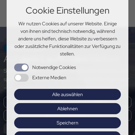
Cookie Einstellungen
Wir nutzen Cookies auf unserer Website. Einige
von ihnen sind technisch notwendig, während
andere uns helfen, diese Website zu verbessern
oder zusätzliche Funktionalitäten zur Verfügung zu
NEWSLETTER
stellen.
Auf
dem Laufenden
bleiben
Notwendige Cookies
Sichere dir exklusive Einblicke, aktuelle Updates und
Externe Medien
spannende Neuigkeiten rund um den PSV Hannover
– melde dich jetzt für unseren Newsletter an!
Alle auswählen
Ablehnen
Speichern
Abonnieren