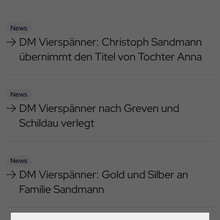
News
DM Vierspänner: Christoph Sandmann
übernimmt den Titel von Tochter Anna
News
DM Vierspänner nach Greven und
Schildau verlegt
News
DM Vierspänner: Gold und Silber an
Familie Sandmann