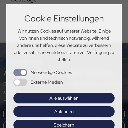
Cookie Einstellungen
Wir nutzen Cookies auf unserer Website. Einige
von ihnen sind technisch notwendig, während
andere uns helfen, diese Website zu verbessern
oder zusätzliche Funktionalitäten zur Verfügung zu
stellen.
NEWSLETTER
Auf
dem Laufenden
bleiben
Notwendige Cookies
Externe Medien
Sichere dir exklusive Einblicke, aktuelle Updates und
spannende Neuigkeiten rund um den PSV Hannover
Alle auswählen
– melde dich jetzt für unseren Newsletter an!
Ablehnen
Speichern