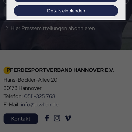
Details einblenden
Abonnieren
Impressum
|
Datenschutz
Hier Pressemitteilungen abonnieren
PFERDESPORTVERBAND HANNOVER E.V.
Hans-Böckler-Allee 20
30173 Hannover
Telefon:
0511-325 768
E-Mail:
info@psvhan.de
Kontakt