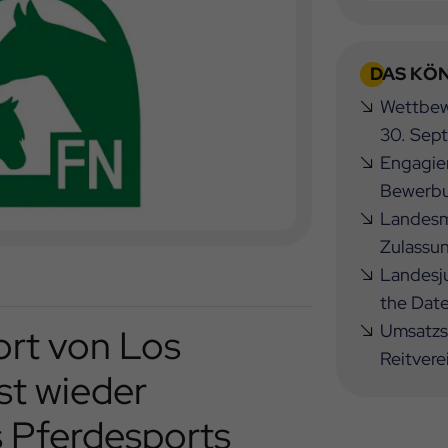
DAS KÖN
Wettbewe
30. Sep
Engagier
Bewerbu
Landesme
Zulassu
Landesj
the Dat
Umsatzst
rt von Los
Reitvere
st wieder
 Pferdesports