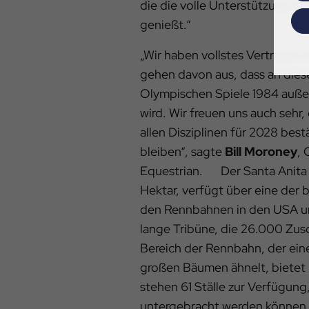
die die volle Unterstützung de
genießt.“
„Wir haben vollstes Vertrauen
gehen davon aus, dass an die
Olympischen Spiele 1984 auße
wird. Wir freuen uns auch sehr
allen Disziplinen für 2028 bes
bleiben“, sagte
Bill Moroney
, 
Equestrian. Der Santa Anita Pa
Hektar, verfügt über eine de
den Rennbahnen in den USA und
lange Tribüne, die 26.000 Zusc
Bereich der Rennbahn, der ein
großen Bäumen ähnelt, bietet 
stehen 61 Ställe zur Verfügung
untergebracht werden können.