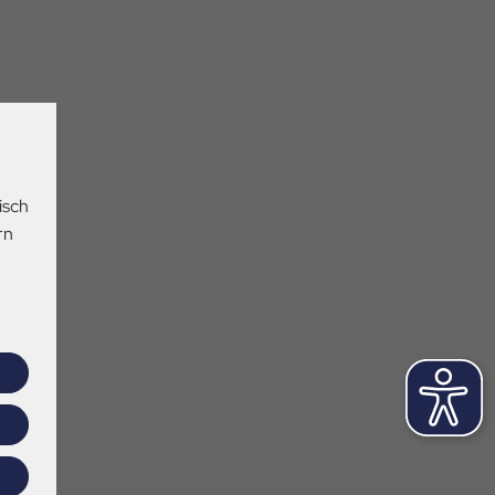
isch
rn