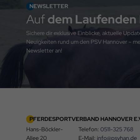
NEWSLETTER
Auf
dem Laufenden
Sichere dir exklusive Einblicke, aktuelle Upd
Neuigkeiten rund um den PSV Hannover – meld
Newsletter an!
PFERDESPORTVERBAND HANNOVER E.V
Hans-Böckler-
Telefon:
0511-325 768
Allee 20
E-Mail:
info@psvhan.de