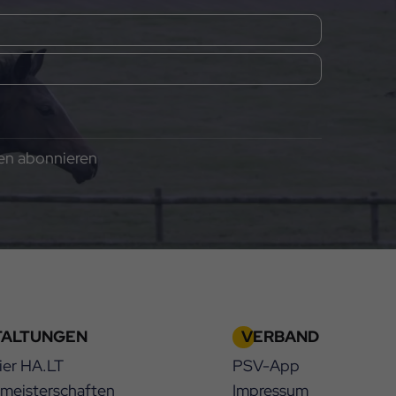
gen abonnieren
TALTUNGEN
VERBAND
ier HA.LT
PSV-App
smeisterschaften
Impressum