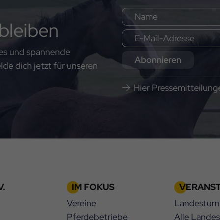
bleiben
ates und spannende
Abonnieren
e dich jetzt für unseren
Hier Pressemitteilun
.
IM FOKUS
VERANS
Vereine
Landesturn
Pferdebetriebe
Alle Lande