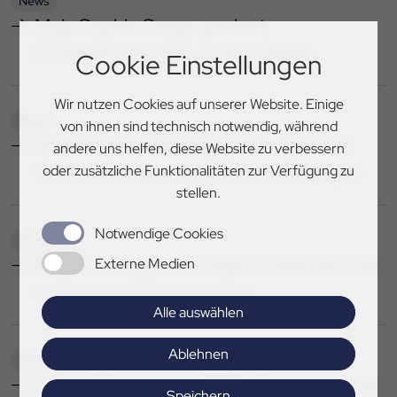
News
Maja Sophie Sorge gewinnt
Einzelwertung der Jungen Reiter
Cookie Einstellungen
Wir nutzen Cookies auf unserer Website. Einige
News
von ihnen sind technisch notwendig, während
Nachwuchs-Nationenpreise: Zweimal
andere uns helfen, diese Website zu verbessern
Gold in der Dressur, Silber im Springen
oder zusätzliche Funktionalitäten zur Verfügung zu
stellen.
Notwendige Cookies
News
Future Champions Hagen: Zweimal Gold
Externe Medien
im Dressur-Nationenpreis
Alle auswählen
Ablehnen
News
Future Champions 2025: Hannoversche
Speichern