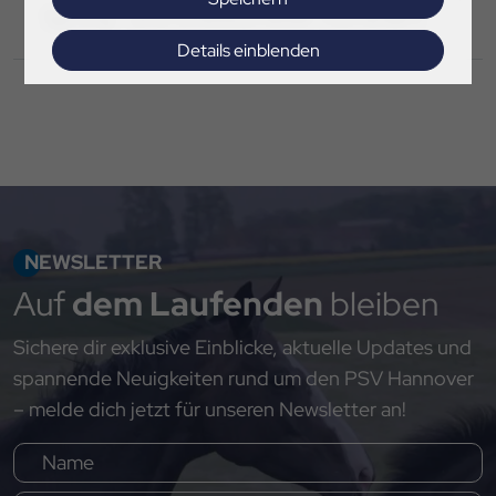
Spring- und Dressurreiter nominiert
Details einblenden
Impressum
|
Datenschutz
NEWSLETTER
Auf
dem Laufenden
bleiben
Sichere dir exklusive Einblicke, aktuelle Updates und
spannende Neuigkeiten rund um den PSV Hannover
– melde dich jetzt für unseren Newsletter an!