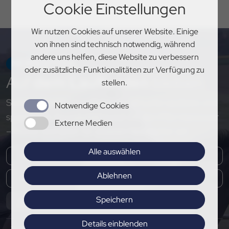
Cookie Einstellungen
Wir nutzen Cookies auf unserer Website. Einige
von ihnen sind technisch notwendig, während
andere uns helfen, diese Website zu verbessern
NEWSLETTER
oder zusätzliche Funktionalitäten zur Verfügung zu
Auf
dem Laufenden
bleiben
stellen.
Sichere dir exklusive Einblicke, aktuelle Updates und
Notwendige Cookies
spannende Neuigkeiten rund um den PSV Hannover
Externe Medien
– melde dich jetzt für unseren Newsletter an!
Alle auswählen
Ablehnen
Speichern
Abonnieren
Details einblenden