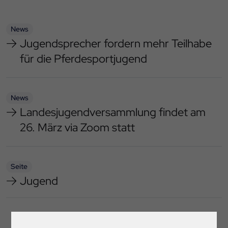
News
Jugendsprecher fordern mehr Teilhabe
für die Pferdesportjugend
News
Landesjugendversammlung findet am
26. März via Zoom statt
Seite
Jugend