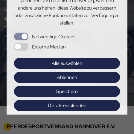
von ihnen sind technisch notwendig, während
andere uns helfen, diese Website zu verbessern
Sichere dir exklusive Einblicke, aktuelle Updates und
oder zusätzliche Funktionalitäten zur Verfügung zu
spannende Neuigkeiten rund um den PSV Hannover
stellen.
– melde dich jetzt für unseren Newsletter an!
Notwendige Cookies
Externe Medien
Alle auswählen
Abonnieren
Ablehnen
Hier Pressemitteilungen abonnieren
Speichern
Details einblenden
Impressum
|
Datenschutz
PFERDESPORTVERBAND HANNOVER E.V.