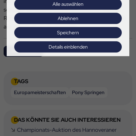
irische Teamreiter Charlie Flynn mit HK Zena
Alle auswählen
schneller als seine britische Konkurrentin Sophia
Rogers mit Neil und sicherte sich den dritten Platz
Ablehnen
auf dem Podium.
fn-press/Hb
Speichern
Details einblenden
Alle News
Impressum
|
Datenschutz
TAGS
Europameisterschaften
Pony Springen
DAS KÖNNTE SIE AUCH INTERESSIEREN
Championats-Auktion des Hannoveraner