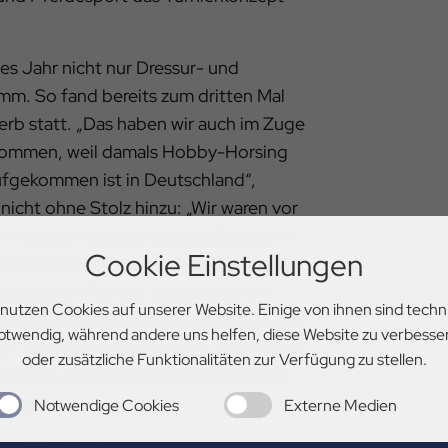
es Jahr nicht nur Dressur- und
m. So fand bereits zum dritten Mal
b statt. „Das haben wir auch im Zuge
nommen, weil damals Hobby-Horsing
aufgekommen ist in Deutschland“,
 nicht ohne Stolz hinzu: „Wir waren vor
ten Hobby-Horsing-Veranstaltungen in
Cookie Einstellungen
t auch relativ konstant so geblieben.
nzung zum Turnier, weil ja auch die
 nutzen Cookies auf unserer Website. Einige von ihnen sind techn
g zwischendurch zum Zugucken zu den
otwendig, während andere uns helfen, diese Website zu verbesse
. Und wir hoffen einfach, dass wir so
oder zusätzliche Funktionalitäten zur Verfügung zu stellen.
schaffen und Hobby-Horsing und den
inden.“
Notwendige Cookies
Externe Medien
r VER-Dinale
auch bei den Reitern