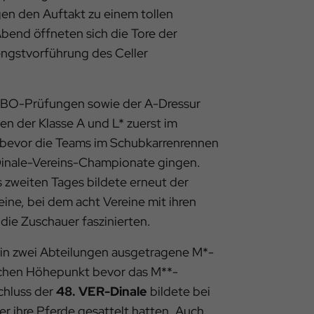
n den Auftakt zu einem tollen
end öffneten sich die Tore der
engstvorführung des Celler
WBO-Prüfungen sowie der A-Dressur
n der Klasse A und L* zuerst im
 bevor die Teams im Schubkarrenrennen
Dinale-Vereins-Championate gingen.
zweiten Tages bildete erneut der
ne, bei dem acht Vereine mit ihren
die Zuschauer faszinierten.
 in zwei Abteilungen ausgetragene M*-
lichen Höhepunkt bevor das M**-
chluss der
48. VER-Dinale
bildete bei
r ihre Pferde gesattelt hatten. Auch