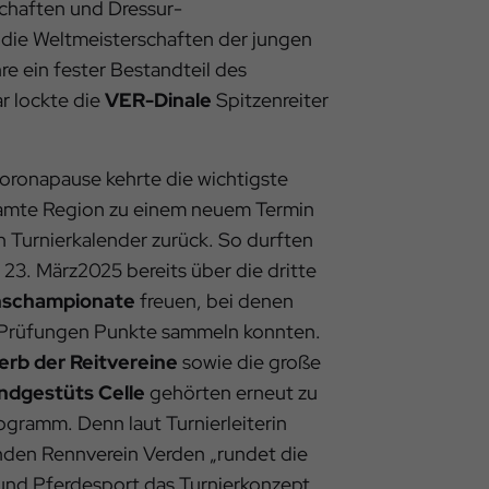
chaften und Dressur-
 die Weltmeisterschaften der jungen
e ein fester Bestandteil des
r lockte die
VER-Dinale
Spitzenreiter
oronapause kehrte die wichtigste
esamte Region zu einem neuem Termin
 Turnierkalender zurück. So durften
 23. März2025 bereits über die dritte
nschampionate
freuen, bei denen
n Prüfungen Punkte sammeln konnten.
b der Reitvereine
sowie die große
ndgestüts Celle
gehörten erneut zu
gramm. Denn laut Turnierleiterin
den Rennverein Verden „rundet die
und Pferdesport das Turnierkonzept