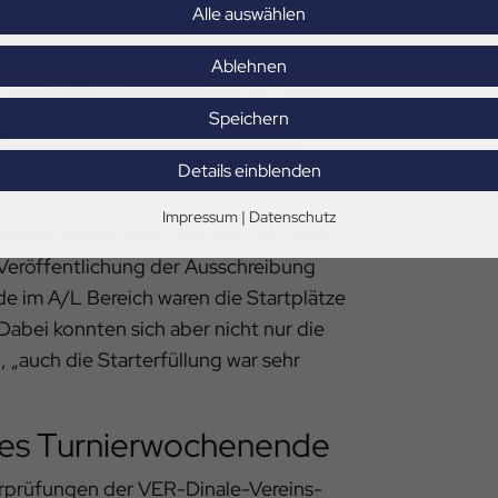
Alle auswählen
sich das Veranstalterteam vom RV Graf
n Verden erneut über eine
Ablehnen
 rund
1.000 Nennungen
für die 21 bis
Speichern
schriebenen Dressur- und
Aktive
beim Showwettbewerb der
Details einblenden
Impressum
|
Datenschutz
klich wieder sehr, sehr gut. Wir waren
h Veröffentlichung der Ausschreibung
ade im A/L Bereich waren die Startplätze
 Dabei konnten sich aber nicht nur die
 „auch die Starterfüllung war sehr
olles Turnierwochenende
urprüfungen der VER-Dinale-Vereins-