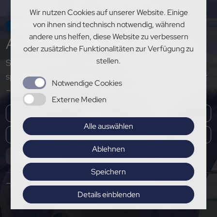
Wir nutzen Cookies auf unserer Website. Einige
von ihnen sind technisch notwendig, während
NEWSLETTER
andere uns helfen, diese Website zu verbessern
Auf
dem Laufenden
bleiben
oder zusätzliche Funktionalitäten zur Verfügung zu
stellen.
Sichere dir exklusive Einblicke, aktuelle Updates und
spannende Neuigkeiten rund um den PSV Hannover
Notwendige Cookies
– melde dich jetzt für unseren Newsletter an!
Externe Medien
Alle auswählen
Ablehnen
Abonnieren
Speichern
Hier Pressemitteilungen abonnieren
Details einblenden
Impressum
|
Datenschutz