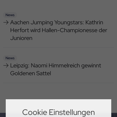
News
Aachen Jumping Youngstars: Kathrin
Herfort wird Hallen-Championesse der
Junioren
News
Leipzig: Naomi Himmelreich gewinnt
Goldenen Sattel
Cookie Einstellungen