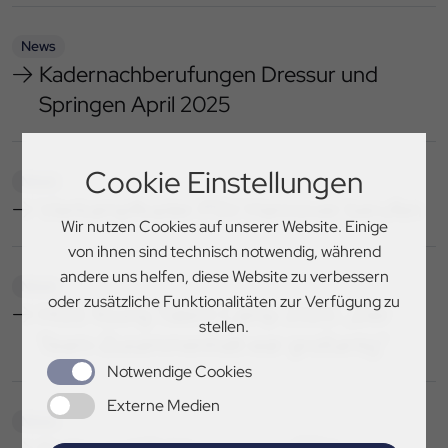
News
Kadernachberufungen Dressur und
Springen April 2025
Cookie Einstellungen
News
Vierkampfkader PSV Hannover berufen
Wir nutzen Cookies auf unserer Website. Einige
von ihnen sind technisch notwendig, während
andere uns helfen, diese Website zu verbessern
News
oder zusätzliche Funktionalitäten zur Verfügung zu
HGS Young Talent Camp 2025: „Der
stellen.
Team-Zusammenhalt war großartig“
Notwendige Cookies
Externe Medien
News