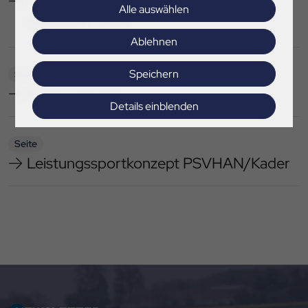
Kader und Sichtungswege PSV
Alle auswählen
Hannover 2025
Ablehnen
Speichern
Seite
Kadergalerien
Details einblenden
Impressum
|
Datenschutz
Seite
Leistungssportkonzept PSVHAN/Kader