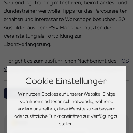
Neuroriding-Training mitnehmen, beim Landes- und
Bundestrainer wertvolle Tipps für das Parcoursreiten
erhalten und interessante Workshops besuchen. 30
Ausbilder aus dem PSV Hannover nutzten die
Veranstaltung als Fortbildung zur
Lizenzverlängerung.
Hier geht es zum ausführlichen Nachbericht des
HGS
Young Talent Trainingscamp 2025
mit Bildergalerie
Cookie Einstellungen
Alle News
Wir nutzen Cookies auf unserer Website. Einige
von ihnen sind technisch notwendig, während
andere uns helfen, diese Website zu verbessern
oder zusätzliche Funktionalitäten zur Verfügung zu
TAGS
stellen.