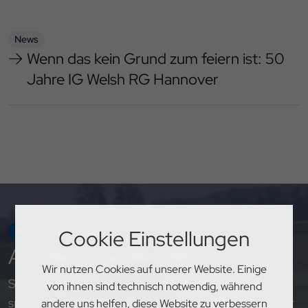
News
Wenn das kein Grund zum feiern ist: 50
Jahre IG Welsh RG Hannover
NEWSLETTER
Cookie Einstellungen
Auf
dem Laufenden
bleiben
Wir nutzen Cookies auf unserer Website. Einige
Sichere dir exklusive Einblicke, aktuelle Updates und
von ihnen sind technisch notwendig, während
spannende Neuigkeiten rund um den PSV Hannover
andere uns helfen, diese Website zu verbessern