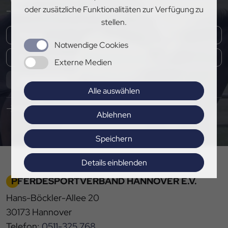
oder zusätzliche Funktionalitäten zur Verfügung zu
– melde dich jetzt für unseren Newsletter an!
stellen.
Notwendige Cookies
Externe Medien
Abonnieren
Alle auswählen
Hier Pressemitteilungen abonnieren
Ablehnen
Speichern
Details einblenden
PFERDESPORTVERBAND HANNOVER E.V.
Impressum
|
Datenschutz
Hans-Böckler-Allee 20
30173 Hannover
Telefon:
0511-325 768