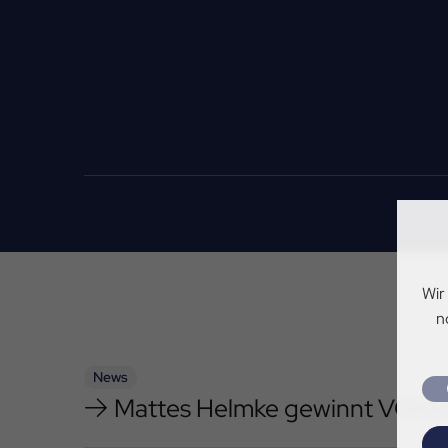
Wir
n
News
Mattes Helmke gewinnt VGH C