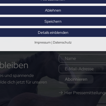
Ablehnen
Speichern
Details einblenden
Impressum
|
Datenschutz
bleiben
ates und spannende
Abonnieren
e dich jetzt für unseren
Hier Pressemitteilun