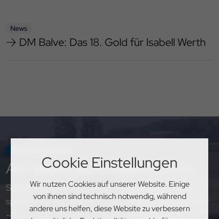
News
DM Balve: Das 18. Gold für Isabell Werth
NEWSLETTER
Cookie Einstellungen
Auf
dem Laufenden
bleiben
Wir nutzen Cookies auf unserer Website. Einige
Sichere dir exklusive Einblicke, aktuelle Updates und
von ihnen sind technisch notwendig, während
spannende Neuigkeiten rund um den PSV Hannover
andere uns helfen, diese Website zu verbessern
– melde dich jetzt für unseren Newsletter an!