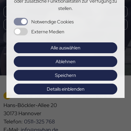
oder zusätzliche Funktionalitäten zur Verfügung zu
stellen.
Notwendige Cookies
Externe Medien
Abonnieren
Alle auswählen
Hier Pressemitteilungen abonnieren
Ablehnen
Speichern
Details einblenden
PFERDESPORTVERBAND HANNOVER E.V.
Impressum
|
Datenschutz
Hans-Böckler-Allee 20
30173 Hannover
Telefon:
0511-325 768
E-Mail:
info@psvhan.de