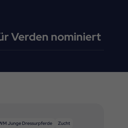
ür Verden nominiert
WM Junge Dressurpferde
Zucht