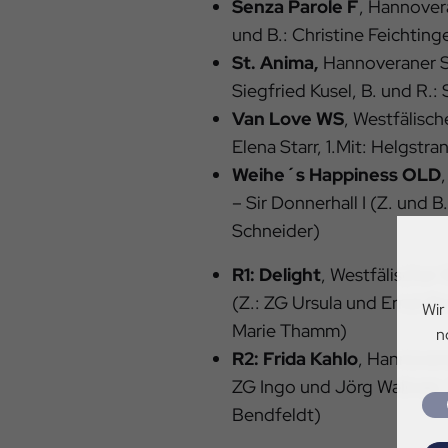
Senza Parole F
, Hannover
und B.: Christine Feichting
St. Anima,
Hannoveraner St
Siegfried Kusel, B. und R.:
Van Love WS
, Westfälisch
Elena Starr, 1.Mit: Helgstra
Weihe´s Happiness OLD
– Sir Donnerhall I (Z. und B
Schneider)
R1: Delight
, Westfälischer
(Z.: ZG Ursula und Ernst P
Wir
Marie Thamm)
n
R2: Frida Kahlo
, Hannovera
ZG Ingo und Jörg Walinski,
Bendfeldt)