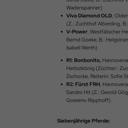
Wadenspanner)
Viva Diamond OLD
, Olde
(Z.: Zuchthof Alberding, B.
V-Power
, Westfälischer He
Bernd Goeke, B.: Helgstran
Isabell Werth)
R1: Bonbonito,
Hannoverane
Herbstkönig (Züchter:: Zuc
Zschocke, Reiterin: Sofie S
R2: Fürst FRH
, Hannoveran
Sandro Hit (Z.: Gerold Göge
Goerens-Ripphoff)
Siebenjährige Pferde: