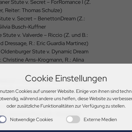
aner Stute v. Secret – ForRomance I (Z.
er, Reiter: Thomas Schulze)
ute v. Secret – BenettonDream (Z.:
 Silvia Busch-Kuffner
e Stute v. Valverde – Riccio (Z. und B.:
nd Dressage, R.: Eric Guardia Martinez)
, Oldenburger Stute v. Dynamic Dream
.: Christine Arns-Krogmann, R.: Alina
Cookie Einstellungen
 Wallach v. Diamond de Luxe – Flatley
rost, B.: Wolfgang Suttrupm, R.: Jana
 nutzen Cookies auf unserer Website. Einige von ihnen sind techn
otwendig, während andere uns helfen, diese Website zu verbesse
ner Stute v. Fusionist – Dancier (Z.:
oder zusätzliche Funktionalitäten zur Verfügung zu stellen.
 B.: Jeanette Pinard, R.: Madeleine
Notwendige Cookies
Externe Medien