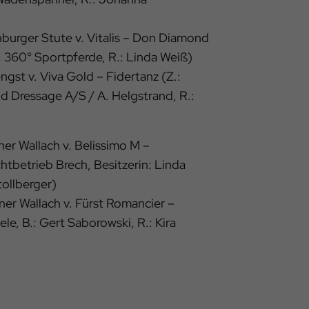
nburger Stute v. Vitalis – Don Diamond
: 360° Sportpferde, R.: Linda Weiß)
ngst v. Viva Gold – Fidertanz (Z.:
d Dressage A/S / A. Helgstrand, R.:
r Wallach v. Belissimo M –
htbetrieb Brech, Besitzerin: Linda
tollberger)
er Wallach v. Fürst Romancier –
le, B.: Gert Saborowski, R.: Kira