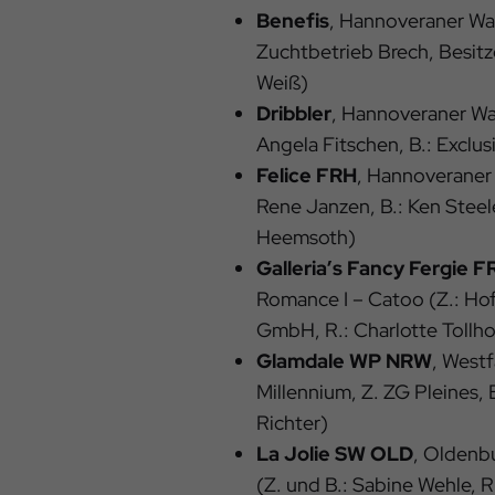
Benefis
, Hannoveraner Wal
Zuchtbetrieb Brech, Besitz
Weiß)
Dribbler
, Hannoveraner Wal
Angela Fitschen, B.: Exclus
Felice FRH
, Hannoveraner 
Rene Janzen, B.: Ken Steele
Heemsoth)
Galleria’s Fancy Fergie F
Romance I – Catoo (Z.: Hof
GmbH, R.: Charlotte Tollh
Glamdale WP NRW
, Westf
Millennium, Z. ZG Pleines, 
Richter)
La Jolie SW OLD
, Oldenb
(Z. und B.: Sabine Wehle, R