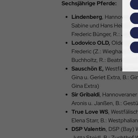
Sechsjährige Pferde:
Lindenberg
, Hannoveraner
Sabine und Hans Heinrich M
Frederic Bünger, R.: Jacob
Lodovico OLD,
Oldenburge
Frederic (Z.: Wieghaus-Vo
Buchholtz, R.: Beatrice Ho
Sauschön E,
Westfälischer
Gina u. Geriet Extra, B.: Gin
Gina Extra)
Sir Gribaldi
, Hannoveraner H
Aronis u. Janßen, B.: Gest
True Love WS
, Westfälisc
Elena Starr, B.: Westphali
DSP Valentin
, DSP (Bay) W
Jutta Steidl, B.: Zuchthof