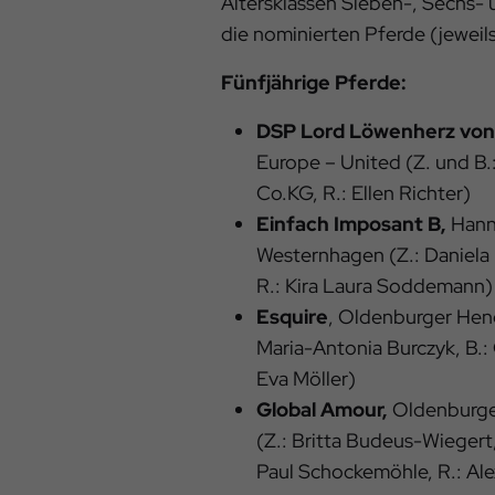
Altersklassen Sieben-, Sechs- 
die nominierten Pferde (jeweils
Fünfjährige Pferde:
DSP Lord Löwenherz von 
Europe – United (Z. und B
Co.KG, R.: Ellen Richter)
Einfach Imposant B,
Hanno
Westernhagen (Z.: Daniela 
R.: Kira Laura Soddemann)
Esquire
, Oldenburger Hengs
Maria-Antonia Burczyk, B.:
Eva Möller)
Global Amour,
Oldenburger
(Z.: Britta Budeus-Wiegert,
Paul Schockemöhle, R.: Al