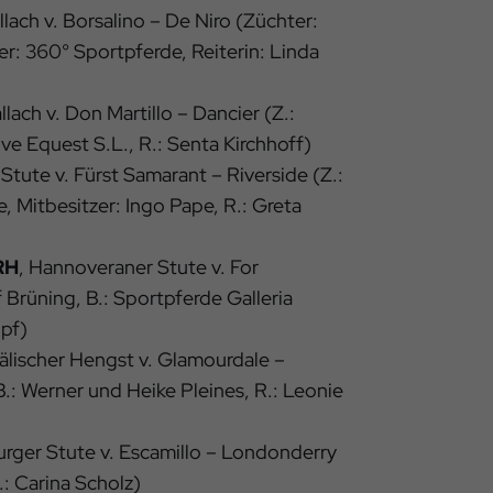
lach v. Borsalino – De Niro (Züchter:
er: 360° Sportpferde, Reiterin: Linda
lach v. Don Martillo – Dancier (Z.:
ive Equest S.L., R.: Senta Kirchhoff)
Stute v. Fürst Samarant – Riverside (Z.:
, Mitbesitzer: Ingo Pape, R.: Greta
RH
, Hannoveraner Stute v. For
 Brüning, B.: Sportpferde Galleria
opf)
älischer Hengst v. Glamourdale –
B.: Werner und Heike Pleines, R.: Leonie
urger Stute v. Escamillo – Londonderry
.: Carina Scholz)