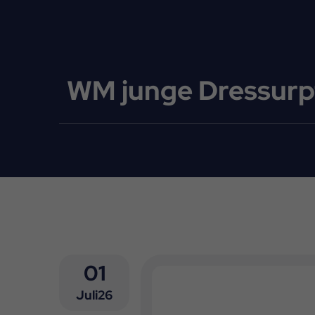
WM junge Dressurpf
01
Juli26