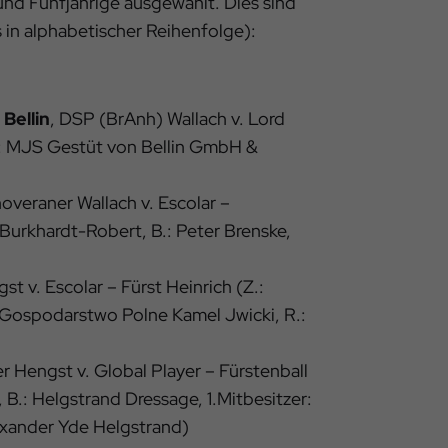
und Fünfjährige ausgewählt. Dies sind
 in alphabetischer Reihenfolge):
Bellin
, DSP (BrAnh) Wallach v. Lord
.: MJS Gestüt von Bellin GmbH &
veraner Wallach v. Escolar –
Burkhardt-Robert, B.: Peter Brenske,
t v. Escolar – Fürst Heinrich (Z.:
 Gospodarstwo Polne Kamel Jwicki, R.:
 Hengst v. Global Player – Fürstenball
 B.: Helgstrand Dressage, 1.Mitbesitzer:
exander Yde Helgstrand)