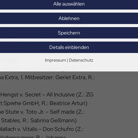
Alle auswählen
 Hengst v. Libertad – Destano (Z.: ZG
Ablehnen
aak, B.: Annelie Brunckhorst und Dr.
Speichern
 Schenk)
r Hengst v. Lord Europe – Don
Details einblenden
rwerk GbR, B.: Amely Baronin von
ffrogge)
Impressum
|
Datenschutz
 Wallach v. Secret – Flanagan (Z.: ZG
a Extra, 1. Mitbesitzer: Geriet Extra, R.:
engst v. Secret – All Inclusive (Z.: ZG
üt Sprehe GmbH, R.: Beatrice Arturi)
he Stute v. Toto Jr. – Self made (Z.:
an Stables, R.: Sabrina Geßmann)
allach v. Vitalis – Don Schufro (Z.:
 Wadenspanner, R.: Johanna