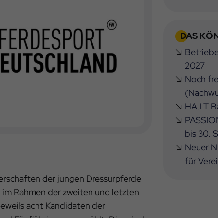
DAS KÖN
Betrieb
2027
Noch fre
(Nachwu
HA.LT Ba
PASSION
bis 30.
Neuer NB
für Vere
terschaften der jungen Dressurpferde
? im Rahmen der zweiten und letzten
jeweils acht Kandidaten der