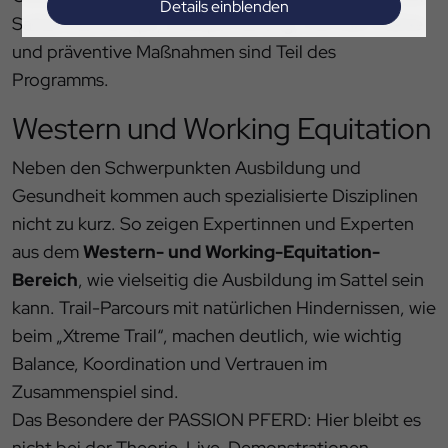
Details einblenden
Sattel-Workshops, Sitzoptimierung, mentale Stärke
Impressum
|
Datenschutz
und präventive Maßnahmen sind Teil des
Programms.
Western und Working Equitation
Neben den Schwerpunkten Ausbildung und
Gesundheit kommen auch spezialisierte Disziplinen
nicht zu kurz. So zeigen Expertinnen und Experten
aus dem
Western- und Working-Equitation-
Bereich
, wie vielseitig die Ausbildung im Sattel sein
kann. Trail-Parcours mit natürlichen Hindernissen, wie
beim „Xtreme Trail“, machen deutlich, wie wichtig
Balance, Koordination und Vertrauen im
Zusammenspiel sind.
Das Besondere der PASSION PFERD: Hier bleibt es
nicht bei der Theorie. Live-Demonstrationen,