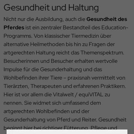
Gesundheit und Haltung
Nicht nur die Ausbildung, auch die
Gesundheit des
Pferdes
ist ein zentraler Bestandteil des Education-
Programms. Von klassischer Tiermedizin über
alternative Heilmethoden bis hin zu Fragen der
artgerechten Haltung reicht das Themenspektrum.
Besucherinnen und Besucher erhalten wertvolle
Impulse für die Gesunderhaltung und das
Wohlbefinden ihrer Tiere – praxisnah vermittelt von
Tierärzten, Therapeuten und erfahrenen Praktikern.
Hier ist vor allem die Vitalwelt / equiVITAL zu
nennen. Sie widmet sich umfassend dem
artgerechten Wohlbefinden und der
Gesunderhaltung von Pferd und Reiter. Gesundheit
beginnt hier bei richtiger Fütterung, Pflege und