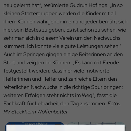
neu gelernt hat“, resümierte Gudrun Hofinga. „In so
kleinen Startergruppen werden die Kinder mit all
ihrem Können wahrgenommen und jeder bemüht sich
hier, sein Bestes zu geben. Es ist schön zu sehen, wie
sehr man sich in diesem Verein um den Nachwuchs
kümmert, ich konnte viele gute Leistungen sehen.“
Auch im Springen gingen einige Reiterinnen an den
Start und zeigten ihr Können. „Es kann mit Freude
festgestellt werden, dass hier viele motivierte
Helferinnen und Helfer und zahlreiche Eltern den
reiterlichen Nachwuchs in die richtige Spur bringen;
weiteren Erfolgen steht nichts im Weg“, fasst die
Fachkraft für Lehrarbeit den Tag zusammen.
Fotos:
RV Stöckheim Wolfenbüttel