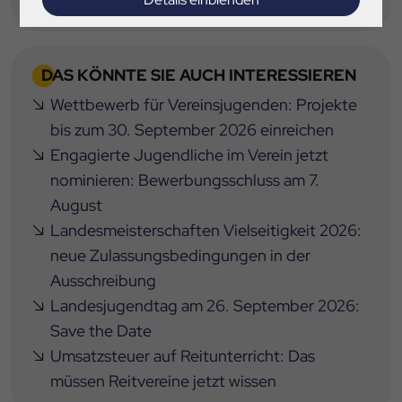
Impressum
|
Datenschutz
DAS KÖNNTE SIE AUCH INTERESSIEREN
Wettbewerb für Vereinsjugenden: Projekte
bis zum 30. September 2026 einreichen
Engagierte Jugendliche im Verein jetzt
nominieren: Bewerbungsschluss am 7.
August
Landesmeisterschaften Vielseitigkeit 2026:
neue Zulassungsbedingungen in der
Ausschreibung
Landesjugendtag am 26. September 2026:
Save the Date
Umsatzsteuer auf Reitunterricht: Das
müssen Reitvereine jetzt wissen