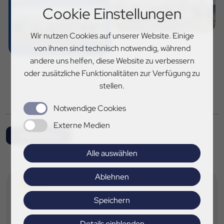
Cookie Einstellungen
Wir nutzen Cookies auf unserer Website. Einige
von ihnen sind technisch notwendig, während
andere uns helfen, diese Website zu verbessern
oder zusätzliche Funktionalitäten zur Verfügung zu
stellen.
Notwendige Cookies
Externe Medien
Alle News
Alle auswählen
Ablehnen
TAGS
Speichern
Gudrun Hofinga
RV Stöckheim Wolfenbüttel
Trainingstag
Details einblenden