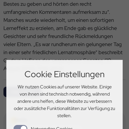
Bestes zu geben und hörten den recht
umfangreichen Kommentaren aufmerksam zu“.
Manches wurde wiederholt, um einen sofortigen
Lerneffekt zu erzielen, am Ende gab es glückliche
Gesichter und sehr freundliche Rückmeldungen
vieler Eltern. „Es war rundherum ein gelungener Tag
in einer sehr friedlichen Lernatmosphäre“ beschreibt
Gudrun Hofinga den vergangenen Sonntag (10.
August 2025).
Foto: privat
Cookie Einstellungen
Wir nutzen Cookies auf unserer Website. Einige
Alle News
von ihnen sind technisch notwendig, während
andere uns helfen, diese Website zu verbessern
oder zusätzliche Funktionalitäten zur Verfügung zu
stellen.
TAGS
Notwendige Cookies