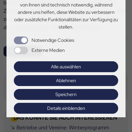
besprochen werden, so dass am Ende des Tages
von ihnen sind technisch notwendig, während
Zuschauende, Reiter:innen und Ausbilder:innen sehr
andere uns helfen, diese Website zu verbessern
zufrieden nach Hause fuhren“, so fasst Uta Kreipe
oder zusätzliche Funktionalitäten zur Verfügung zu
stellen.
den Tag zusammen.
Foto: RV Dachtmissen
Notwendige Cookies
Externe Medien
Alle News
Alle auswählen
TAGS
Ablehnen
RV Dachtmissen
Trainingstag
Speichern
Details einblenden
DAS KÖNNTE SIE AUCH INTERESSIEREN
Impressum
|
Datenschutz
Betriebe und Vereine: Winterprogramm