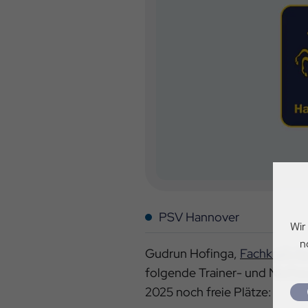
PSV Hannover
Wir
n
Gudrun Hofinga,
Fachkraft fü
folgende Trainer- und Nachw
2025 noch freie Plätze: