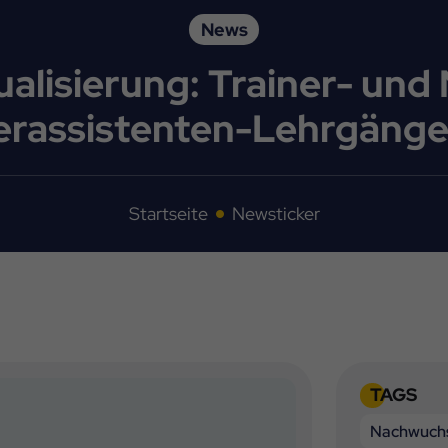
News
alisierung: Trainer- un
erassistenten-Lehrgäng
Startseite
Newsticker
TAGS
Nachwuchs