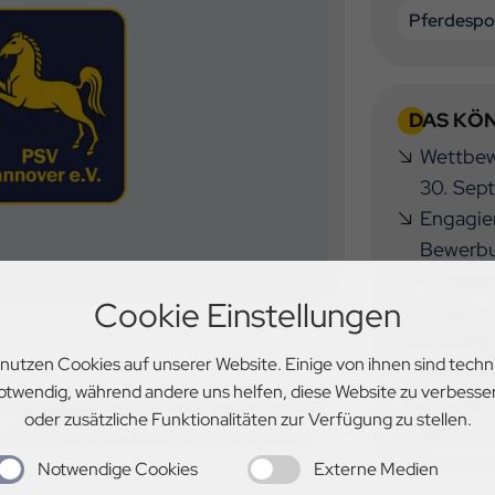
Pferdespo
DAS KÖN
Wettbewe
30. Sep
Engagier
Bewerbu
Landesme
Cookie Einstellungen
Zulassu
Landesj
 nutzen Cookies auf unserer Website. Einige von ihnen sind techn
the Dat
otwendig, während andere uns helfen, diese Website zu verbesse
Umsatzst
r Lehrarbeit
im PSV Hannover hat für
oder zusätzliche Funktionalitäten zur Verfügung zu stellen.
Reitvere
uchs-Trainerassistenten-Lehrgänge
Notwendige Cookies
Externe Medien