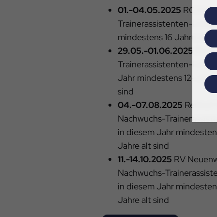
01.-04.05.2025
RC Hagen
Trainerassistenten-Lehrg
mindestens 16 Jahre alt 
29.05.-01.06.2025
RV Be
Trainerassistenten-Lehrg
Jahr mindestens 12-, am 0
sind
04.-07.08.2025
Reithof 
Nachwuchs-Trainerassist
in diesem Jahr mindestens
Jahre alt sind
11.-14.10.2025
RV Neuenw
Nachwuchs-Trainerassist
in diesem Jahr mindestens
Jahre alt sind