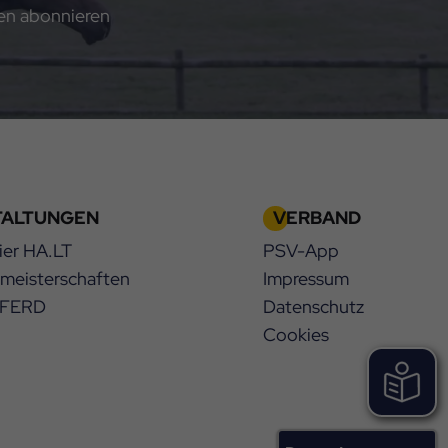
gen abonnieren
TALTUNGEN
VERBAND
ier HA.LT
PSV-App
smeisterschaften
Impressum
PFERD
Datenschutz
Cookies