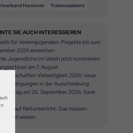
rtverband Hannover
Trainerassistent
NTE SIE AUCH INTERESSIEREN
rb für Vereinsjugenden: Projekte bis zum
tember 2026 einreichen
te Jugendliche im Verein jetzt nominieren:
ngsschluss am 7. August
isterschaften Vielseitigkeit 2026: neue
ngsbedingungen in der Ausschreibung
ugendtag am 26. September 2026: Save
isch
e
rn
euer auf Reitunterricht: Das müssen
ine jetzt wissen