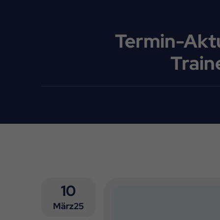
Termin-Aktu
Train
10
März25