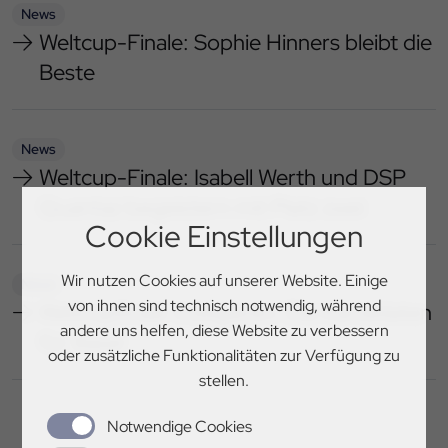
News
Weltcup-Finale: Sophie Hinners bleibt die
Beste
News
Weltcup-Finale: Isabell Werth und DSP
Quantaz begeistern mit Platz zwei
Cookie Einstellungen
Wir nutzen Cookies auf unserer Website. Einige
News
von ihnen sind technisch notwendig, während
Weltcupfinale Voltigieren: Die Kandidaten
andere uns helfen, diese Website zu verbessern
für Basel
oder zusätzliche Funktionalitäten zur Verfügung zu
stellen.
Notwendige Cookies