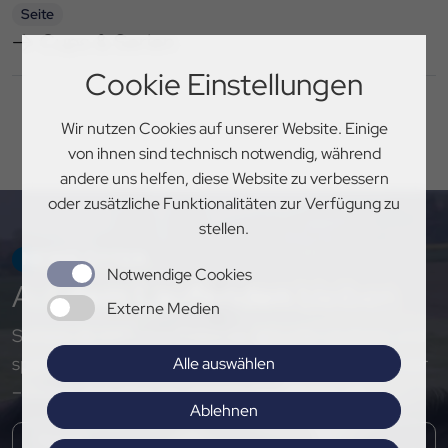
Seite
Cups & Serien
Cookie Einstellungen
Wir nutzen Cookies auf unserer Website. Einige
von ihnen sind technisch notwendig, während
andere uns helfen, diese Website zu verbessern
oder zusätzliche Funktionalitäten zur Verfügung zu
stellen.
NEWSLETTER
Notwendige Cookies
Auf
dem Laufenden
bleiben
Externe Medien
Sichere dir exklusive Einblicke, aktuelle Updates und
spannende Neuigkeiten rund um den PSV Hannover
Alle auswählen
– melde dich jetzt für unseren Newsletter an!
Ablehnen