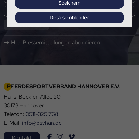
Speichern
Details einblenden
Abonnieren
Impressum
|
Datenschutz
Hier Pressemitteilungen abonnieren
PFERDESPORTVERBAND HANNOVER E.V.
Hans-Böckler-Allee 20
30173 Hannover
Telefon:
0511-325 768
E-Mail:
info@psvhan.de
Kontakt