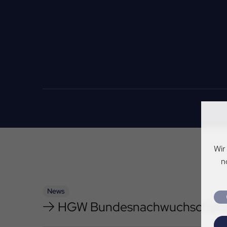
Wir
n
News
HGW Bundesnachwuchschampion