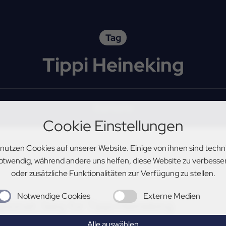
Tag
Tippi Heineking
Startseite
Cookie Einstellungen
 nutzen Cookies auf unserer Website. Einige von ihnen sind techn
otwendig, während andere uns helfen, diese Website zu verbesse
oder zusätzliche Funktionalitäten zur Verfügung zu stellen.
Notwendige Cookies
Externe Medien
at: Sieg für Tippi Heineking
Alle auswählen