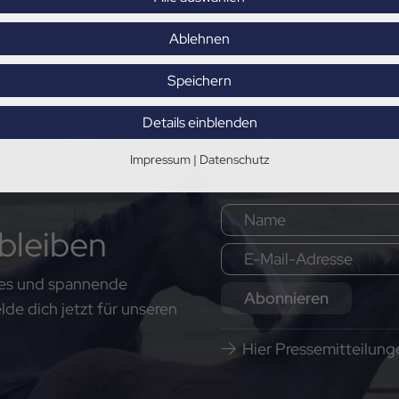
Ablehnen
Speichern
Details einblenden
Impressum
|
Datenschutz
bleiben
ates und spannende
Abonnieren
e dich jetzt für unseren
Hier Pressemitteilun