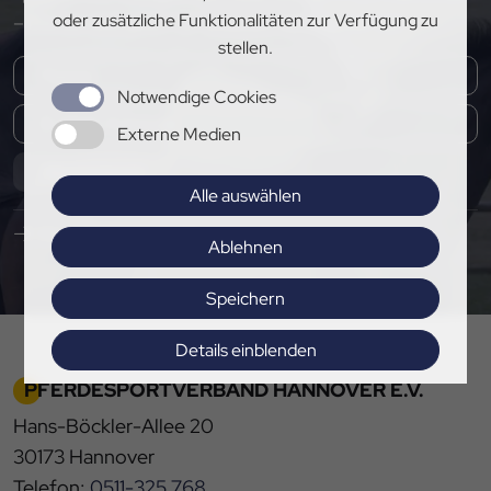
oder zusätzliche Funktionalitäten zur Verfügung zu
– melde dich jetzt für unseren Newsletter an!
stellen.
Notwendige Cookies
Externe Medien
Abonnieren
Alle auswählen
Hier Pressemitteilungen abonnieren
Ablehnen
Speichern
Details einblenden
PFERDESPORTVERBAND HANNOVER E.V.
Impressum
|
Datenschutz
Hans-Böckler-Allee 20
30173 Hannover
Telefon:
0511-325 768