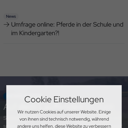
News
Umfrage online: Pferde in der Schule und
im Kindergarten?!
NEWSLETTER
Cookie Einstellungen
Auf
dem Laufenden
bleiben
Wir nutzen Cookies auf unserer Website. Einige
Sichere dir exklusive Einblicke, aktuelle Updates und
von ihnen sind technisch notwendig, während
spannende Neuigkeiten rund um den PSV Hannover
andere uns helfen, diese Website zu verbessern