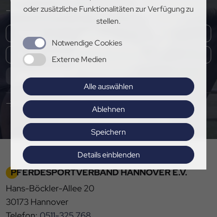
oder zusätzliche Funktionalitäten zur Verfügung zu
– melde dich jetzt für unseren Newsletter an!
stellen.
Notwendige Cookies
Externe Medien
Abonnieren
Alle auswählen
Hier Pressemitteilungen abonnieren
Ablehnen
Speichern
Details einblenden
PFERDESPORTVERBAND HANNOVER E.V.
Impressum
|
Datenschutz
Hans-Böckler-Allee 20
30173 Hannover
Telefon:
0511-325 768