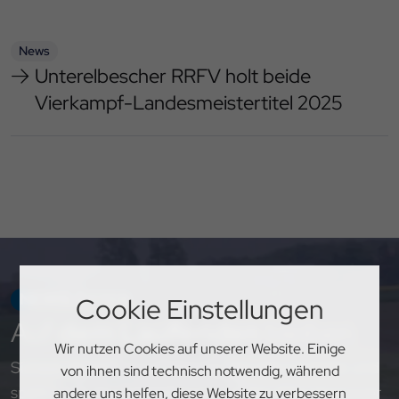
News
Unterelbescher RRFV holt beide
Vierkampf-Landesmeistertitel 2025
NEWSLETTER
Cookie Einstellungen
Auf
dem Laufenden
bleiben
Wir nutzen Cookies auf unserer Website. Einige
Sichere dir exklusive Einblicke, aktuelle Updates und
von ihnen sind technisch notwendig, während
spannende Neuigkeiten rund um den PSV Hannover
andere uns helfen, diese Website zu verbessern