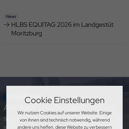
News
HLBS EQUITAG 2026 im Landgestüt
Moritzburg
NEWSLETTER
Cookie Einstellungen
Auf
dem Laufenden
bleiben
Wir nutzen Cookies auf unserer Website. Einige
Sichere dir exklusive Einblicke, aktuelle Updates und
von ihnen sind technisch notwendig, während
spannende Neuigkeiten rund um den PSV Hannover
andere uns helfen, diese Website zu verbessern