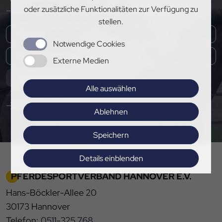
oder zusätzliche Funktionalitäten zur Verfügung zu
– melde dich jetzt für unseren Newsletter an!
stellen.
Notwendige Cookies
Externe Medien
Abonnieren
Alle auswählen
Hier Pressemitteilungen abonnieren
Ablehnen
Speichern
Details einblenden
PFERDESPORTVERBAND HANNOVER E.V.
Impressum
|
Datenschutz
Hans-Böckler-Allee 20
30173 Hannover
Telefon:
0511-325 768