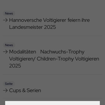
News
Hannoversche Voltigierer feiern ihre
Landesmeister 2025
News
Modalitäten Nachwuchs-Trophy
Voltigieren/ Children-Trophy Voltigieren
2025
Seite
Cups & Serien