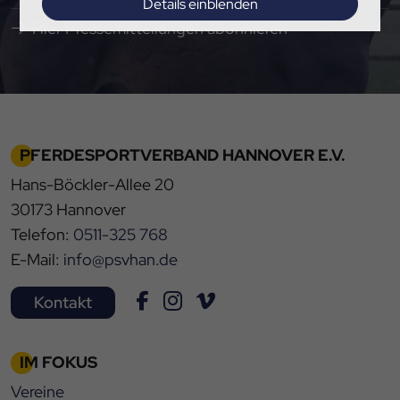
Details einblenden
Hier Pressemitteilungen abonnieren
Impressum
|
Datenschutz
PFERDESPORTVERBAND HANNOVER E.V.
Hans-Böckler-Allee 20
30173 Hannover
Telefon:
0511-325 768
E-Mail:
info@psvhan.de
Kontakt
IM FOKUS
Vereine