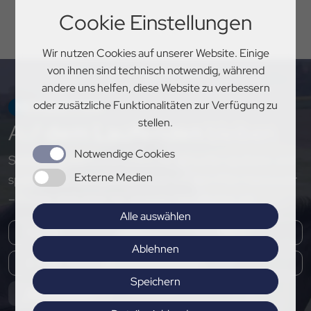
Cookie Einstellungen
Wir nutzen Cookies auf unserer Website. Einige
von ihnen sind technisch notwendig, während
andere uns helfen, diese Website zu verbessern
oder zusätzliche Funktionalitäten zur Verfügung zu
NEWSLETTER
stellen.
Auf
dem Laufenden
bleiben
Notwendige Cookies
Sichere dir exklusive Einblicke, aktuelle Updates und
Externe Medien
spannende Neuigkeiten rund um den PSV Hannover
– melde dich jetzt für unseren Newsletter an!
Alle auswählen
Ablehnen
Speichern
Abonnieren