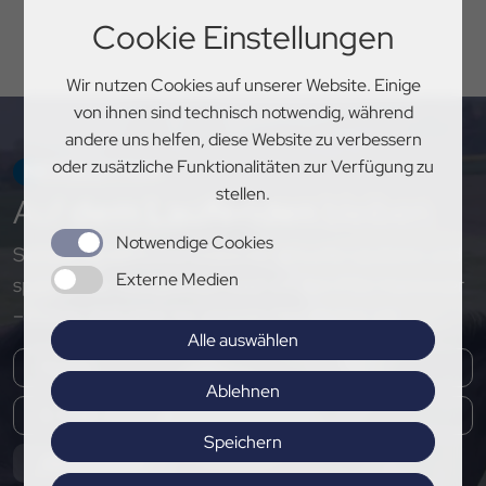
Cookie Einstellungen
Wir nutzen Cookies auf unserer Website. Einige
von ihnen sind technisch notwendig, während
andere uns helfen, diese Website zu verbessern
oder zusätzliche Funktionalitäten zur Verfügung zu
NEWSLETTER
stellen.
Auf
dem Laufenden
bleiben
Notwendige Cookies
Sichere dir exklusive Einblicke, aktuelle Updates und
Externe Medien
spannende Neuigkeiten rund um den PSV Hannover
– melde dich jetzt für unseren Newsletter an!
Alle auswählen
Ablehnen
Speichern
Abonnieren