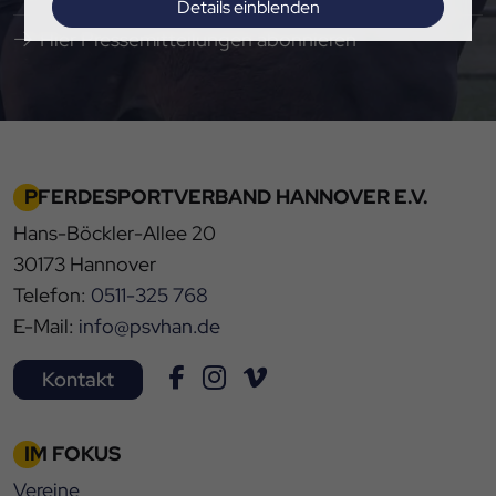
Details einblenden
Hier Pressemitteilungen abonnieren
Impressum
|
Datenschutz
PFERDESPORTVERBAND HANNOVER E.V.
Hans-Böckler-Allee 20
30173 Hannover
Telefon:
0511-325 768
E-Mail:
info@psvhan.de
Kontakt
IM FOKUS
Vereine