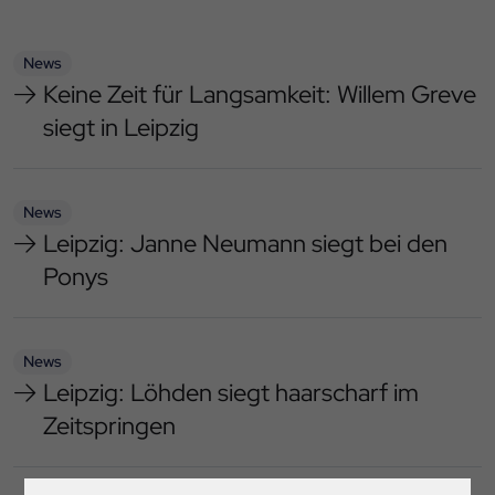
News
Keine Zeit für Langsamkeit: Willem Greve
siegt in Leipzig
News
Leipzig: Janne Neumann siegt bei den
Ponys
News
Leipzig: Löhden siegt haarscharf im
Zeitspringen