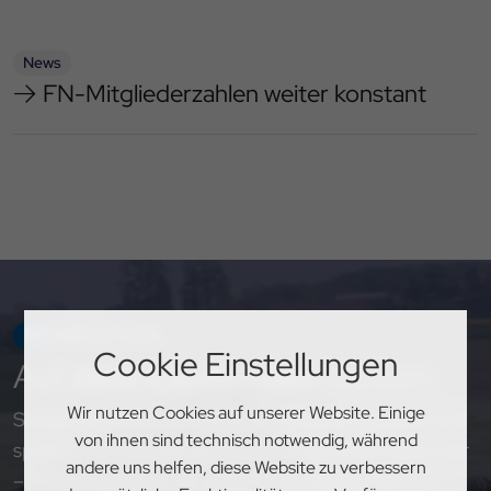
News
FN-Mitgliederzahlen weiter konstant
NEWSLETTER
Cookie Einstellungen
Auf
dem Laufenden
bleiben
Wir nutzen Cookies auf unserer Website. Einige
Sichere dir exklusive Einblicke, aktuelle Updates und
von ihnen sind technisch notwendig, während
spannende Neuigkeiten rund um den PSV Hannover
andere uns helfen, diese Website zu verbessern
– melde dich jetzt für unseren Newsletter an!