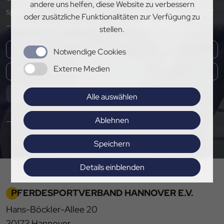
andere uns helfen, diese Website zu verbessern
spannende Neuigkeiten rund um den PSV Hannover
oder zusätzliche Funktionalitäten zur Verfügung zu
– melde dich jetzt für unseren Newsletter an!
stellen.
Notwendige Cookies
Externe Medien
Abonnieren
Alle auswählen
Ablehnen
Hier Pressemitteilungen abonnieren
Speichern
Details einblenden
Impressum
|
Datenschutz
PFERDESPORTVERBAND HANNOVER E.V.
Hans-Böckler-Allee 20
30173 Hannover