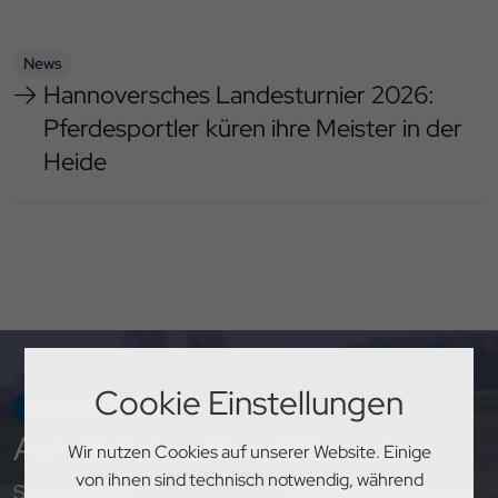
News
Hannoversches Landesturnier 2026:
Pferdesportler küren ihre Meister in der
Heide
Cookie Einstellungen
NEWSLETTER
Auf
dem Laufenden
bleiben
Wir nutzen Cookies auf unserer Website. Einige
von ihnen sind technisch notwendig, während
Sichere dir exklusive Einblicke, aktuelle Updates und