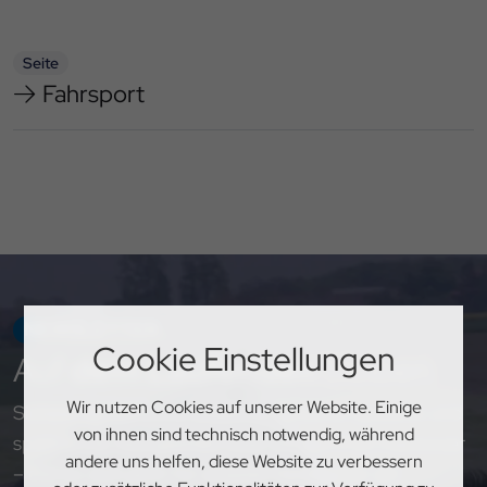
Seite
Fahrsport
NEWSLETTER
Cookie Einstellungen
Auf
dem Laufenden
bleiben
Wir nutzen Cookies auf unserer Website. Einige
Sichere dir exklusive Einblicke, aktuelle Updates und
von ihnen sind technisch notwendig, während
spannende Neuigkeiten rund um den PSV Hannover
andere uns helfen, diese Website zu verbessern
– melde dich jetzt für unseren Newsletter an!