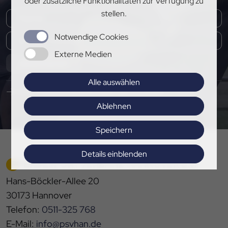
oder zusätzliche Funktionalitäten zur Verfügung zu
stellen.
Notwendige Cookies
Externe Medien
Abonnieren
Alle auswählen
Hier Pressemitteilungen abonnieren
Ablehnen
Speichern
Details einblenden
PFERDESPORTVERBAND HANNOVER E.V.
Impressum
|
Datenschutz
Hans-Böckler-Allee 20
30173 Hannover
Telefon:
0511-325 768
E-Mail:
info@psvhan.de