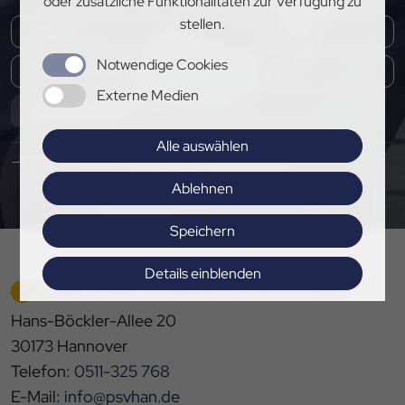
oder zusätzliche Funktionalitäten zur Verfügung zu
stellen.
Notwendige Cookies
Externe Medien
Abonnieren
Alle auswählen
Hier Pressemitteilungen abonnieren
Ablehnen
Speichern
Details einblenden
PFERDESPORTVERBAND HANNOVER E.V.
Impressum
|
Datenschutz
Hans-Böckler-Allee 20
30173 Hannover
Telefon:
0511-325 768
E-Mail:
info@psvhan.de