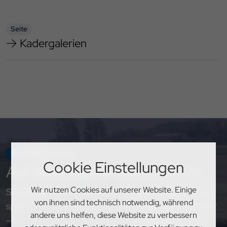
Seite
Kadergalerien
NEWSLETTER
Cookie Einstellungen
Auf
dem Laufenden
bleiben
Wir nutzen Cookies auf unserer Website. Einige
Sichere dir exklusive Einblicke, aktuelle Updates und
von ihnen sind technisch notwendig, während
spannende Neuigkeiten rund um den PSV Hannover
andere uns helfen, diese Website zu verbessern
– melde dich jetzt für unseren Newsletter an!