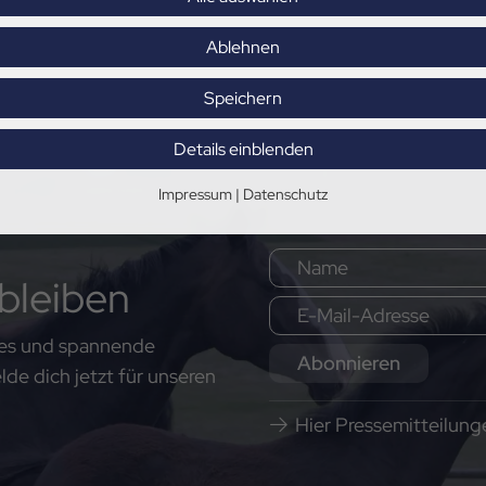
Ablehnen
Speichern
Details einblenden
Impressum
|
Datenschutz
bleiben
ates und spannende
Abonnieren
e dich jetzt für unseren
Hier Pressemitteilun