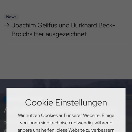
News
Joachim Geilfus und Burkhard Beck-
Broichsitter ausgezeichnet
NEWSLETTER
Cookie Einstellungen
Auf
dem Laufenden
bleiben
Wir nutzen Cookies auf unserer Website. Einige
Sichere dir exklusive Einblicke, aktuelle Updates und
von ihnen sind technisch notwendig, während
spannende Neuigkeiten rund um den PSV Hannover
andere uns helfen, diese Website zu verbessern