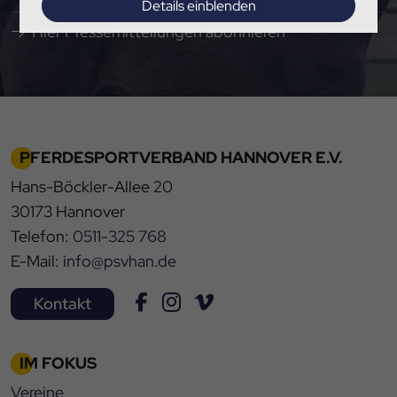
Details einblenden
Hier Pressemitteilungen abonnieren
Impressum
|
Datenschutz
PFERDESPORTVERBAND HANNOVER E.V.
Hans-Böckler-Allee 20
30173 Hannover
Telefon:
0511-325 768
E-Mail:
info@psvhan.de
Kontakt
IM FOKUS
Vereine