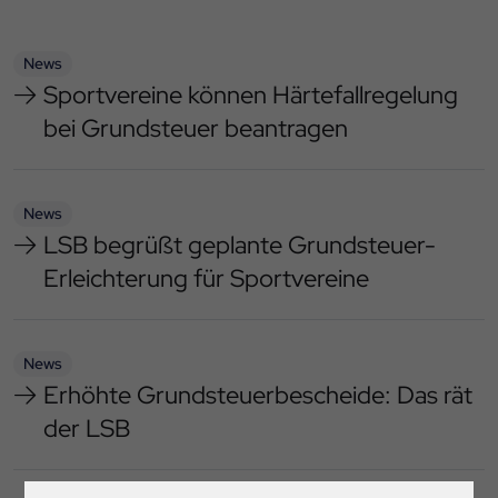
News
Sportvereine können Härtefallregelung
bei Grundsteuer beantragen
News
LSB begrüßt geplante Grundsteuer-
Erleichterung für Sportvereine
News
Erhöhte Grundsteuerbescheide: Das rät
der LSB