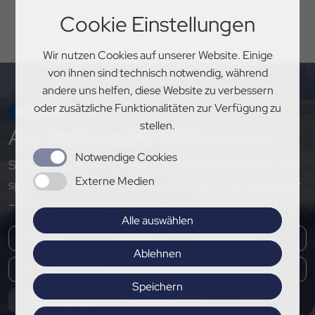
Cookie Einstellungen
Wir nutzen Cookies auf unserer Website. Einige
von ihnen sind technisch notwendig, während
andere uns helfen, diese Website zu verbessern
oder zusätzliche Funktionalitäten zur Verfügung zu
NEWSLETTER
stellen.
Auf
dem Laufenden
bleiben
Notwendige Cookies
Sichere dir exklusive Einblicke, aktuelle Updates und
Externe Medien
spannende Neuigkeiten rund um den PSV Hannover
– melde dich jetzt für unseren Newsletter an!
Alle auswählen
Ablehnen
Speichern
Abonnieren