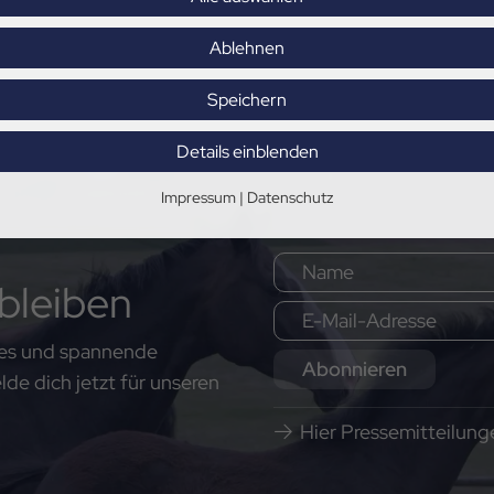
Ablehnen
Speichern
Details einblenden
Impressum
|
Datenschutz
bleiben
ates und spannende
Abonnieren
e dich jetzt für unseren
Hier Pressemitteilun