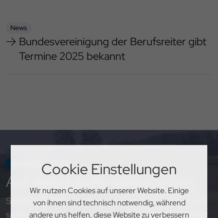
News
Bundesvereinigung der Berufsreiter gibt
Termine 2025 bekannt
NEWSLETTER
Cookie Einstellungen
Auf
dem Laufenden
bleiben
Wir nutzen Cookies auf unserer Website. Einige
Sichere dir exklusive Einblicke, aktuelle Updates und
von ihnen sind technisch notwendig, während
spannende Neuigkeiten rund um den PSV Hannover
andere uns helfen, diese Website zu verbessern