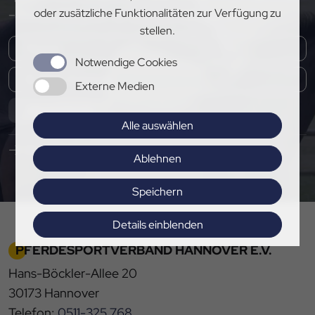
oder zusätzliche Funktionalitäten zur Verfügung zu
– melde dich jetzt für unseren Newsletter an!
stellen.
Notwendige Cookies
Externe Medien
Abonnieren
Alle auswählen
Hier Pressemitteilungen abonnieren
Ablehnen
Speichern
Details einblenden
PFERDESPORTVERBAND HANNOVER E.V.
Impressum
|
Datenschutz
Hans-Böckler-Allee 20
30173 Hannover
Telefon:
0511-325 768