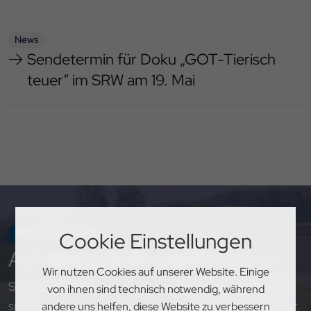
News
Sendetermin für Doku „GOT-Tierisch
teuer“ im SRW am 19. Mai
NEWSLETTER
Cookie Einstellungen
Auf
dem Laufenden
bleiben
Wir nutzen Cookies auf unserer Website. Einige
Sichere dir exklusive Einblicke, aktuelle Updates und
von ihnen sind technisch notwendig, während
spannende Neuigkeiten rund um den PSV Hannover
andere uns helfen, diese Website zu verbessern