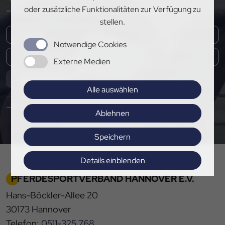
oder zusätzliche Funktionalitäten zur Verfügung zu
– melde dich jetzt für unseren Newsletter an!
stellen.
Notwendige Cookies
Externe Medien
Abonnieren
Alle auswählen
Hier Pressemitteilungen abonnieren
Ablehnen
Speichern
Details einblenden
PFERDESPORTVERBAND HANNOVER E.V.
Impressum
|
Datenschutz
Hans-Böckler-Allee 20
30173 Hannover
Telefon:
0511-325 768