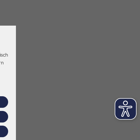
isch
rn