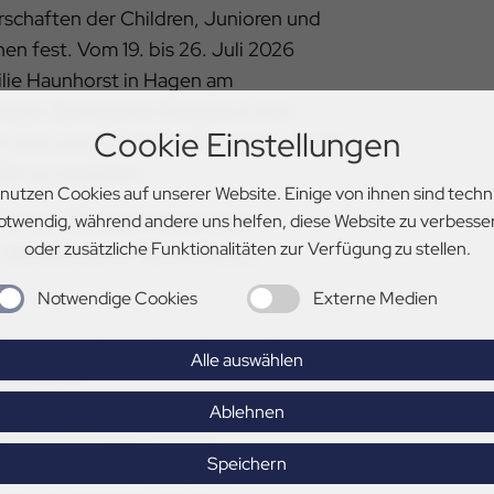
rschaften der Children, Junioren und
en fest. Vom 19. bis 26. Juli 2026
ilie Haunhorst in Hagen am
ngen Springreiter Europas in den
Cookie Einstellungen
en und Junge Reiter aufeinander, um die
len zu vergeben.
 nutzen Cookies auf unserer Website. Einige von ihnen sind techn
für das Championat benannt
otwendig, während andere uns helfen, diese Website zu verbesse
oder zusätzliche Funktionalitäten zur Verfügung zu stellen.
 alphabetischer Reihenfolge):
Notwendige Cookies
Externe Medien
 Cordijana (Zweitpferd: Dybala Z)
Alle auswählen
Rassina-M
Zweitpferd: Armani Code)
Ablehnen
a (Zweitpferd: Con Gold)
Speichern
ey (Zweitpferd: Colombo)