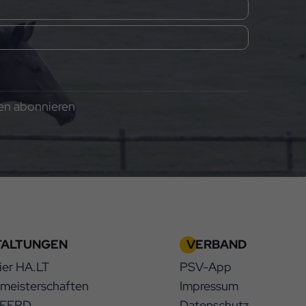
gen abonnieren
TALTUNGEN
VERBAND
ier HA.LT
PSV-App
smeisterschaften
Impressum
PFERD
Datenschutz