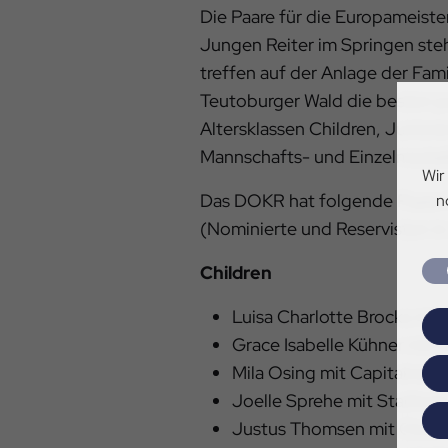
Die Paare für die Europameiste
Jungen Reiter im Springen steh
treffen auf der Anlage der Fam
Teutoburger Wald die besten ju
Altersklassen Children, Junior
Mannschafts- und Einzelmedail
Wir
Das DOKR hat folgende Paare 
n
(Nominierte und Reservisten in
Children
Luisa Charlotte Brocks mit
Grace Isabelle Kühner mit 
Mila Osing mit Capitaine (
Joelle Sprehe mit Starlind
Justus Thomsen mit Cloon