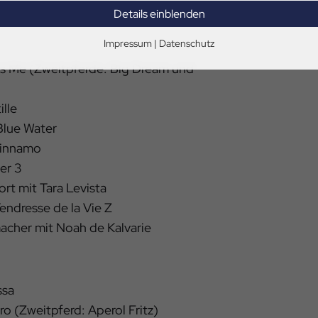
enbach mit Falitha Sheila
Details einblenden
Impressum
|
Datenschutz
ss Me (Zweitpferde: Big Dream und
ille
Blue Water
Cinnamo
er 3
rt mit Tara Levista
Tendresse de la Vie Z
macher mit Noah de Kalvarie
ssa
o (Zweitpferd: Aperol Fritz)