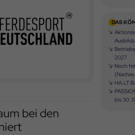
DAS KÖN
Aktionsw
Ausbild
Betrieb
2027
Noch fre
(Nachwu
HA.LT Ba
PASSION
bis 30.
aum bei den
niert