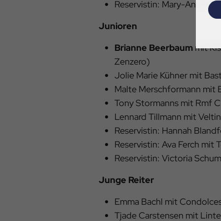
Reservistin: Mary-Ann Holl
Junioren
Brianne Beerbaum
mit Ki
Zenzero)
Jolie Marie Kühner mit Bast
Malte Merschformann mit 
Tony Stormanns mit Rmf 
Lennard Tillmann mit Veltin
Reservistin: Hannah Blandfo
Reservistin: Ava Ferch mit 
Reservistin: Victoria Schu
Junge Reiter
Emma Bachl mit Condolce
Tjade Carstensen mit Linter