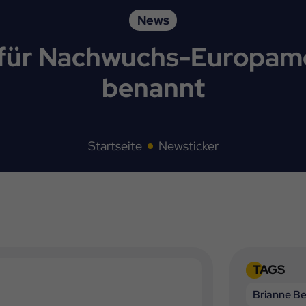
News
 für Nachwuchs-Europame
benannt
Startseite
Newsticker
TAGS
Brianne B