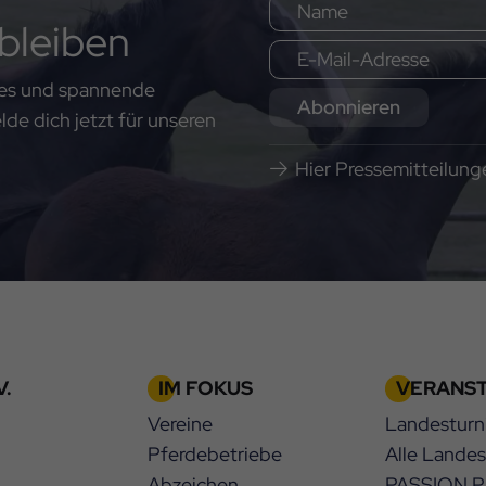
bleiben
ates und spannende
Abonnieren
e dich jetzt für unseren
Hier Pressemitteilun
.
IM FOKUS
VERANS
Vereine
Landesturn
Pferdebetriebe
Alle Lande
Abzeichen
PASSION 