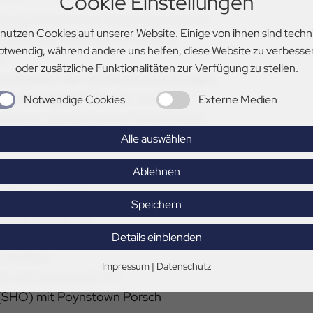
Cookie Einstellungen
ichtung in Hamm hat die AG Nachwuchs
 nutzen Cookies auf unserer Website. Einige von ihnen sind techn
Olympiade-Komitees für Reiterei
otwendig, während andere uns helfen, diese Website zu verbesse
ie
oder zusätzliche Funktionalitäten zur Verfügung zu stellen.
erschaften der Junioren und Jungen
gom Strzegom
/POL (20. bis 24.
Notwendige Cookies
Externe Medien
eweils in alphabetischer Reihenfolge):
Alle auswählen
Ablehnen
rystal-Annabell
mit Königswinter
Speichern
AN) mit Caruso JH
Details einblenden
(WES) mit Feuertänzer
) mit Bob
Impressum
|
Datenschutz
N) mit Checkpoint A 2
 (SHO) mit Poynstown Porsch