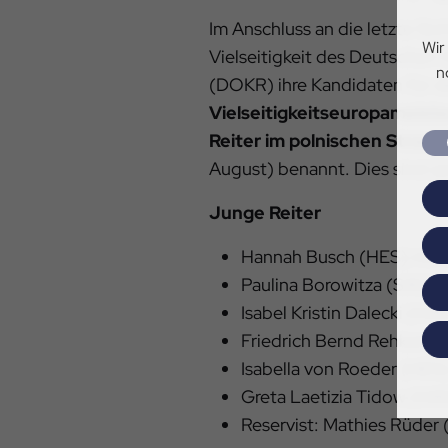
Im Anschluss an die letzte S
Wir
Vielseitigkeit des Deutschen 
n
(DOKR) ihre Kandidaten für d
Vielseitigkeitseuropameist
Reiter im polnischen Strze
August) benannt. Dies sind (j
Junge Reiter
Hannah Busch (HES) mit C
Paulina Borowitza (SAC) 
Isabel Kristin Dalecki (H
Friedrich Bernd Rehkamp 
Isabella von Roeder (HES
Greta Laetizia Tidow (HA
Reservist: Mathies Rüder