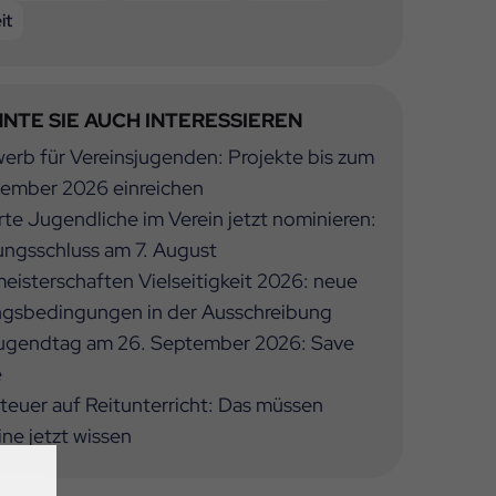
it
NTE SIE AUCH INTERESSIEREN
rb für Vereinsjugenden: Projekte bis zum
tember 2026 einreichen
te Jugendliche im Verein jetzt nominieren:
ngsschluss am 7. August
isterschaften Vielseitigkeit 2026: neue
ngsbedingungen in der Ausschreibung
ugendtag am 26. September 2026: Save
e
euer auf Reitunterricht: Das müssen
ine jetzt wissen