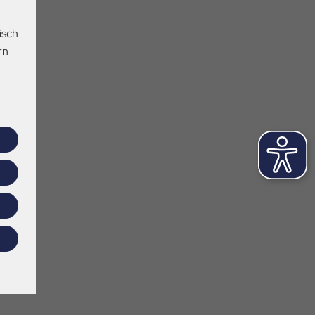
isch
rn