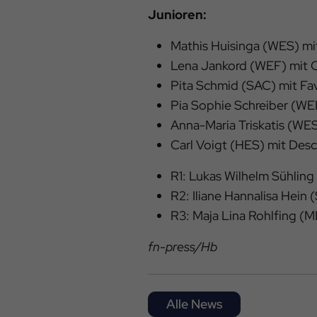
Junioren:
Mathis Huisinga (WES) mit
Lena Jankord (WEF) mit C
Pita Schmid (SAC) mit Fav
Pia Sophie Schreiber (WE
Anna-Maria Triskatis (WES
Carl Voigt (HES) mit Des
R1: Lukas Wilhelm Sühling
R2: Iliane Hannalisa Hein
R3: Maja Lina Rohlfing (
fn-press/Hb
Alle News