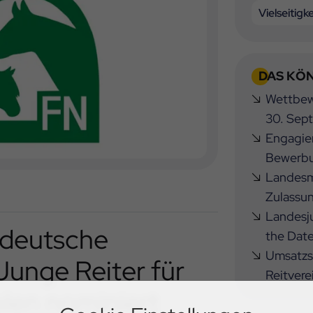
Vielseitigke
DAS KÖN
Wettbewe
30. Sep
Engagier
Bewerbu
Landesme
Zulassu
Landesj
 deutsche
the Dat
Umsatzst
Junge Reiter für
Reitvere
olen nominiert