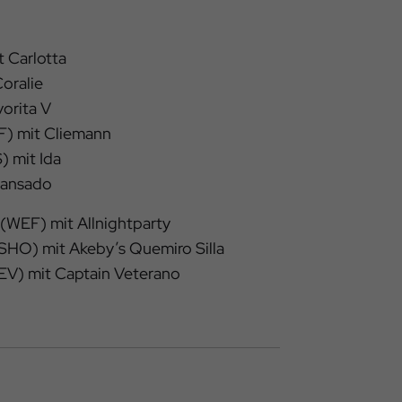
 Carlotta
oralie
orita V
F) mit Cliemann
) mit Ida
cansado
 (WEF) mit Allnightparty
 (SHO) mit Akeby’s Quemiro Silla
MEV) mit Captain Veterano