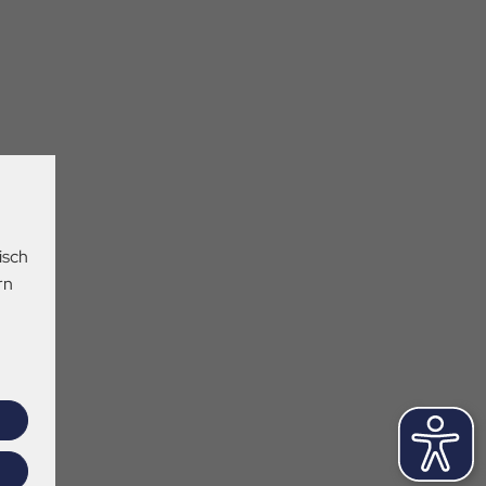
isch
rn