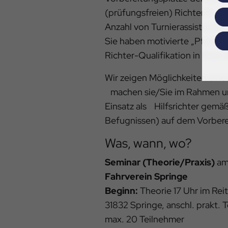
(prüfungsfreien) Richter/in, 
Anzahl von Turnierassistenten
Sie haben motivierte „Pferdel
Richter-Qualifikation in Ihren
Wir zeigen Möglichkeiten eine
machen sie/Sie im Rahmen uns
Einsatz als Hilfsrichter gemä
Befugnissen) auf dem Vorbere
Was, wann, wo?
Seminar (Theorie/Praxis)
am
Fahrverein Springe
Beginn:
Theorie 17 Uhr im Re
31832 Springe, anschl. prakt. Te
max. 20 Teilnehmer