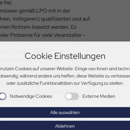
 frei.
 müssen gemäß LPO mit in der
hren, Voltigieren) qualifizierten und auf
hrten Richtern besetzt werden. Es
der Probleme für viele Veranstalter –
 Nutzung mehrerer Vorbereitungsplätze.
ass auf jedem Vorbereitungsplatz (auch
Cookie Einstellungen
rbereitungsplätzen!) ein Richter
urchführungsbestimmungen 2024
 nutzen Cookies auf unserer Website. Einige von ihnen sind techn
onen, die ein Assistentensystem
otwendig, während andere uns helfen, diese Website zu verbesse
oder zusätzliche Funktionalitäten zur Verfügung zu stellen.
f dieser Grundlage zu arbeiten. Das
eren Besonderen Bestimmungen
Notwendige Cookies
Externe Medien
Alle auswählen
n der LK Hannover
2025 (Paragraph
 z.B. bei zeitgleicher Nutzung mehrerer
Ablehnen
atz von einem/ einer anerkannten