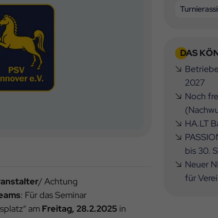
Turnierass
DAS KÖN
Betrieb
2027
Noch fre
(Nachwu
HA.LT Ba
PASSION
bis 30.
Neuer NB
für Vere
anstalter
/ Achtung
teams
: Für das Seminar
gsplatz“ am
Freitag, 28.2.2025
in