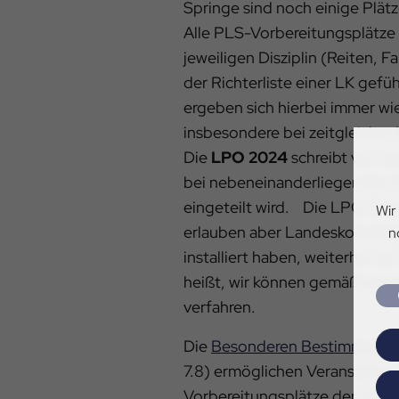
Springe sind noch einige Plätze
Alle PLS-Vorbereitungsplätze
jeweiligen Disziplin (Reiten, Fa
der Richterliste einer LK gefü
ergeben sich hierbei immer wie
insbesondere bei zeitgleicher
Die
LPO 2024
schreibt vor, d
bei nebeneinanderliegenden Vo
eingeteilt wird. Die LPO-D
Wir
erlauben aber Landeskommissi
n
installiert haben, weiterhin au
heißt, wir können gemäß uns
verfahren.
Die
Besonderen Bestimmunge
7.8) ermöglichen Veranstaltern
Vorbereitungsplätze den Eins